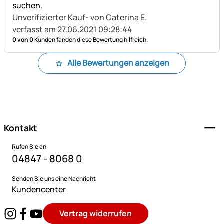
suchen.
Unverifizierter Kauf
- von Caterina E.
verfasst am 27.06.2021 09:28:44
0 von 0
Kunden fanden diese Bewertung hilfreich.
Alle Bewertungen anzeigen
Fußzeile
Kontakt
Rufen Sie an
04847 - 8068 0
Senden Sie uns eine Nachricht
Kundencenter
Vertrag widerrufen