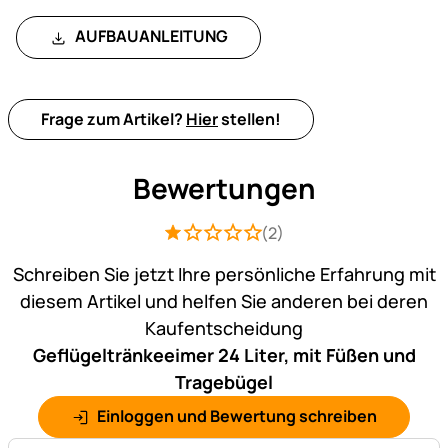
AUFBAUANLEITUNG
Frage zum Artikel?
Hier
stellen!
Bewertungen
(2)
Bewertung: 1 von 5 (2 Bewertungen)
2 Bewertungen
Schreiben Sie jetzt Ihre persönliche Erfahrung mit
diesem Artikel und helfen Sie anderen bei deren
Kaufentscheidung
Geflügeltränkeeimer 24 Liter, mit Füßen und
Tragebügel
Einloggen und Bewertung schreiben