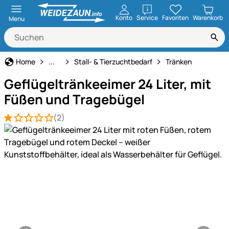
öffnen
Konto
Service
Favoriten
Warenkorb
Menu
Haus und Hof
Home
...
Stall- & Tierzuchtbedarf
Tränken
Geflügeltränkeeimer 24 Liter, mit
Füßen und Tragebügel
(2)
Bewertung: 1 von 5 (2 Bewertungen)
2 Bewertungen
Produktgalerie