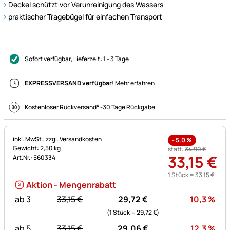
Deckel schützt vor Verunreinigung des Wassers
praktischer Tragebügel für einfachen Transport
Sofort verfügbar
, Lieferzeit:
1 - 3 Tage
EXPRESSVERSAND verfügbar!
Mehr erfahren
4
Kostenloser Rückversand
-
30 Tage Rückgabe
Steuerhinweis:
inkl. MwSt.,
zzgl. Versandkosten
-
5,0
%
Gewicht: 2,50 kg
statt:
34
,
90
€
33
,
15
€
Art.Nr.: 560334
1 Stück =
33
,
15
€
Aktion - Mengenrabatt
statt:
Rab
ab 3
33,
15
€
29,
72
€
10,3
%
(1 Stück =
29,
72
€
)
statt:
Rab
ab 5
33,
15
€
29,
06
€
12,3
%