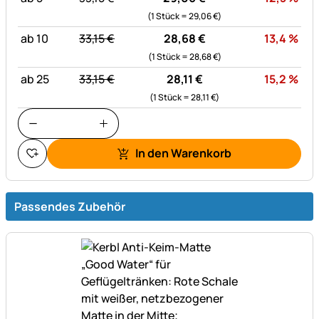
(1 Stück =
29,
06
€
)
statt:
Rab
ab 10
33,
15
€
28,
68
€
13,4
%
(1 Stück =
28,
68
€
)
statt:
Rab
ab 25
33,
15
€
28,
11
€
15,2
%
(1 Stück =
28,
11
€
)
In den Warenkorb
Passendes Zubehör