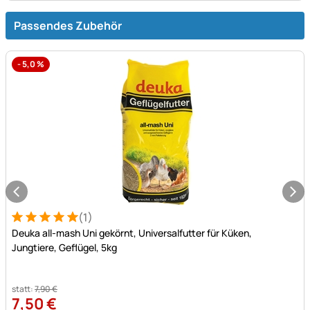
Passendes Zubehör
-
5,0
%
(1)
Bewertung: 5 von 5 (1 Bewertungen)
1 Bewertung
Deuka all-mash Uni gekörnt, Universalfutter für Küken,
Jungtiere, Geflügel, 5kg
statt:
7
,
90
€
7
,
50
€