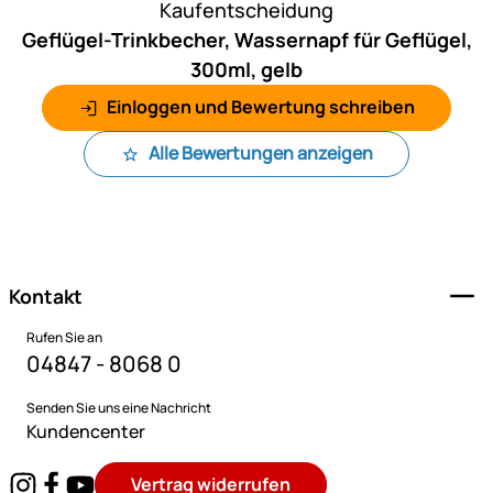
Kaufentscheidung
Geflügel-Trinkbecher, Wassernapf für Geflügel,
300ml, gelb
Einloggen und Bewertung schreiben
Alle Bewertungen anzeigen
Fußzeile
Kontakt
Rufen Sie an
04847 - 8068 0
Senden Sie uns eine Nachricht
Kundencenter
Vertrag widerrufen