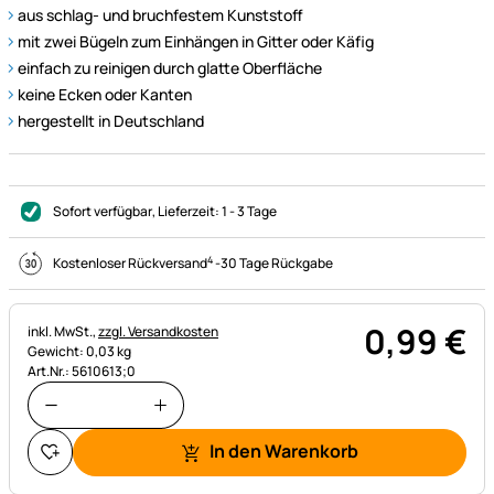
aus schlag- und bruchfestem Kunststoff
mit zwei Bügeln zum Einhängen in Gitter oder Käfig
einfach zu reinigen durch glatte Oberfläche
keine Ecken oder Kanten
hergestellt in Deutschland
Sofort verfügbar
, Lieferzeit:
1 - 3 Tage
4
Kostenloser Rückversand
-
30 Tage Rückgabe
0
,
99
€
Steuerhinweis:
inkl. MwSt.,
zzgl. Versandkosten
Gewicht: 0,03 kg
Art.Nr.: 5610613;0
In den Warenkorb