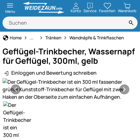
öffnen
Konto
Service
Favoriten
Warenkorb
Menu
Geflügeltränken
Home
...
Tränken
Wandnäpfe & Trinkflaschen
Geflügel-Trinkbecher, Wassernapf
für Geflügel, 300ml, gelb
Einloggen und Bewertung schreiben
Produktgalerie