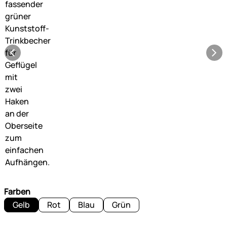
Farben
Gelb
Rot
Blau
Grün