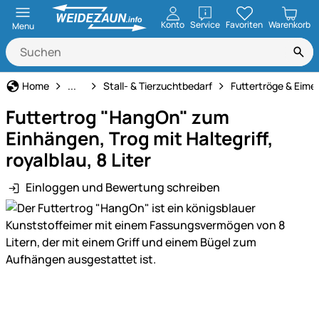
öffnen
Konto
Service
Favoriten
Warenkorb
Menu
Haus und Hof
Home
...
Stall- & Tierzuchtbedarf
Futtertröge & Eime
Futtertrog "HangOn" zum
Einhängen, Trog mit Haltegriff,
royalblau, 8 Liter
Einloggen und Bewertung schreiben
Produktgalerie