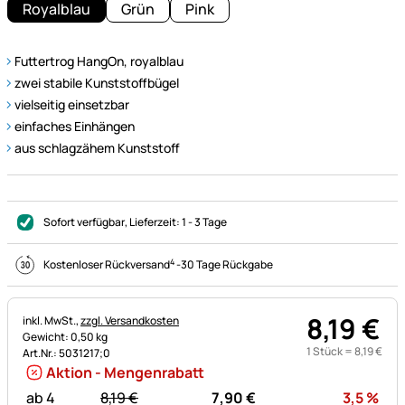
Royalblau
Grün
Pink
Futtertrog HangOn, royalblau
zwei stabile Kunststoffbügel
vielseitig einsetzbar
einfaches Einhängen
aus schlagzähem Kunststoff
Sofort verfügbar
, Lieferzeit:
1 - 3 Tage
4
Kostenloser Rückversand
-
30 Tage Rückgabe
8
,
19
€
Steuerhinweis:
inkl. MwSt.,
zzgl. Versandkosten
Gewicht: 0,50 kg
1 Stück =
8
,
19
€
Art.Nr.: 5031217;0
Aktion - Mengenrabatt
statt:
Rab
ab 4
8,
19
€
7,
90
€
3,5
%