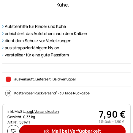
Aufstehhilfe für Rinder und Kühe
erleichtert das Aufstehen nach dem Kalben
dient dem Schutz vor Verletzungen
aus strapazierfähigem Nylon
verstellbar für eine gute Passform
ausverkauft
, Lieferzeit:
Bald verfügbar
4
Kostenloser Rückversand
-
30 Tage Rückgabe
7
,
90
€
Steuerhinweis:
inkl. MwSt.,
zzgl. Versandkosten
Gewicht: 0,33 kg
1 Stück =
7
,
90
€
Art.Nr.: 581411
Mail bei Verfügbarkeit