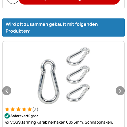
Wird oft zusammen gekauft mit folgenden
Produkten:
(3)
Bewertung: 5 von 5 (3 Bewertungen)
3 Bewertungen
Sofort verfügbar
4x VOSS.farming Karabinerhaken 60x6mm, Schnapphaken,