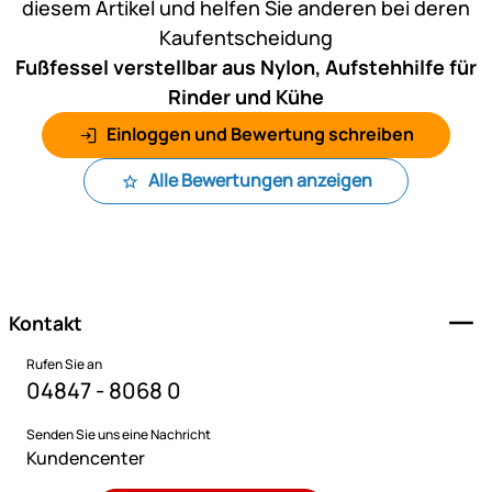
diesem Artikel und helfen Sie anderen bei deren
Kaufentscheidung
Fußfessel verstellbar aus Nylon, Aufstehhilfe für
Rinder und Kühe
Einloggen und Bewertung schreiben
Alle Bewertungen anzeigen
Fußzeile
Kontakt
Rufen Sie an
04847 - 8068 0
Senden Sie uns eine Nachricht
Kundencenter