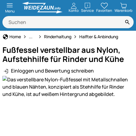
öffnen
Konto
Service
Favoriten
Warenkorb
Menu
Tierbedarf
Home
...
Rinderhaltung
Halfter & Anbindung
Fußfessel verstellbar aus Nylon,
Aufstehhilfe für Rinder und Kühe
Einloggen und Bewertung schreiben
Produktgalerie