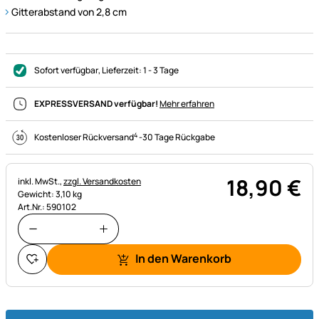
Gitterabstand von 2,8 cm
Sofort verfügbar
, Lieferzeit:
1 - 3 Tage
EXPRESSVERSAND verfügbar!
Mehr erfahren
4
Kostenloser Rückversand
-
30 Tage Rückgabe
18
,
90
€
Steuerhinweis:
inkl. MwSt.,
zzgl. Versandkosten
Gewicht: 3,10 kg
Art.Nr.: 590102
In den Warenkorb