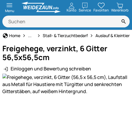
öffnen
Konto
Service
Favoriten
Warenkorb
Menu
Haus und Hof
Home
...
Stall- & Tierzuchtbedarf
Auslauf & Kleintie
Freigehege, verzinkt, 6 Gitter
56,5x56,5cm
Einloggen und Bewertung schreiben
Produktgalerie