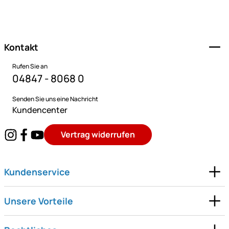
Fußzeile
Kontakt
Rufen Sie an
04847 - 8068 0
Senden Sie uns eine Nachricht
Kundencenter
Vertrag widerrufen
Kundenservice
Unsere Vorteile