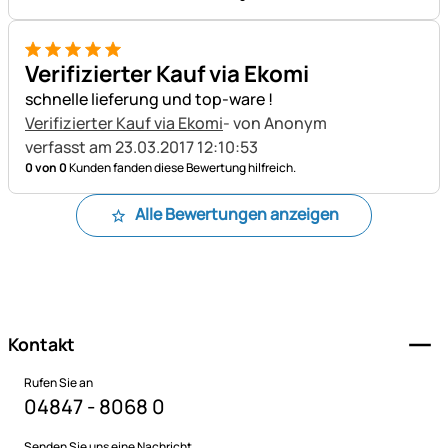
5 von 5
Verifizierter Kauf via Ekomi
schnelle lieferung und top-ware !
Verifizierter Kauf via Ekomi
- von Anonym
verfasst am 23.03.2017 12:10:53
0 von 0
Kunden fanden diese Bewertung hilfreich.
Alle Bewertungen anzeigen
Fußzeile
Kontakt
Rufen Sie an
04847 - 8068 0
Senden Sie uns eine Nachricht