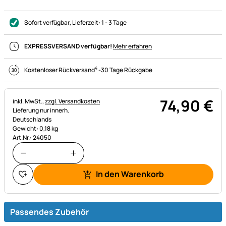
Sofort verfügbar
, Lieferzeit:
1 - 3 Tage
EXPRESSVERSAND verfügbar!
Mehr erfahren
4
Kostenloser Rückversand
-
30 Tage Rückgabe
74
,
90
€
Steuerhinweis:
inkl. MwSt.,
zzgl. Versandkosten
Lieferung nur innerh.
Deutschlands
Gewicht: 0,18 kg
Art.Nr.: 24050
In den Warenkorb
Passendes Zubehör