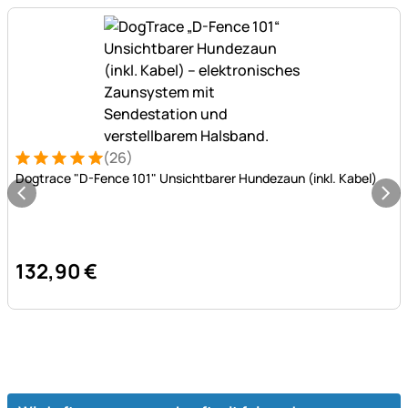
(26)
Bewertung: 5 von 5 (26 Bewertungen)
26 Bewertungen
Dogtrace "D-Fence 101" Unsichtbarer Hundezaun (inkl. Kabel)
132
,
90
€