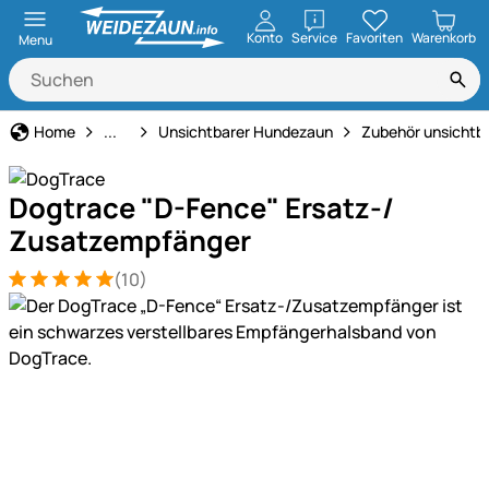
öffnen
Konto
Service
Favoriten
Warenkorb
Menu
Hundezaun & Freilauf
Home
...
Unsichtbarer Hundezaun
Zubehör unsichtb
Dogtrace "D-Fence" Ersatz-/
Zusatzempfänger
(10)
Bewertung: 5 von 5 (10 Bewertungen)
10 Bewertungen
Produktgalerie