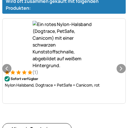
Wird oft zusammen gekauft mit folgenden
Produkten:
(1)
Bewertung: 5 von 5 (1 Bewertungen)
1 Bewertung
Sofort verfügbar
Nylon Halsband, Dogtrace + PetSafe + Canicom, rot