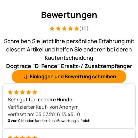
Bewertungen
(10)
Bewertung: 5 von 5 (10 Bewertungen)
10 Bewertungen
Schreiben Sie jetzt Ihre persönliche Erfahrung mit
diesem Artikel und helfen Sie anderen bei deren
Kaufentscheidung
Dogtrace "D-Fence" Ersatz-/ Zusatzempfänger
Einloggen und Bewertung schreiben
5 von 5
Sehr gut für mehrere Hunde
Verifizierter Kauf
- von Anonym
verfasst am 05.07.2016 13:45:10
0 von 0
Kunden fanden diese Bewertung hilfreich.