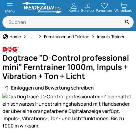
öffnen
Konto
Service
Favoriten
Warenkorb
Menu
Hundeerziehung & Ferntrainer
Home
...
Ferntrainer und Teletac
Impuls-Trainer
Dogtrace "D-Control professional
mini" Ferntrainer 1000m, Impuls +
Vibration + Ton + Licht
Einloggen und Bewertung schreiben
Produktgalerie