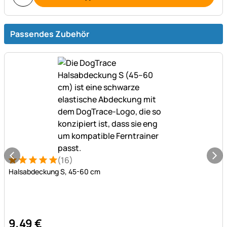
Passendes Zubehör
(16)
Bewertung: 5 von 5 (16 Bewertungen)
16 Bewertungen
Halsabdeckung S, 45-60 cm
9
,
49
€