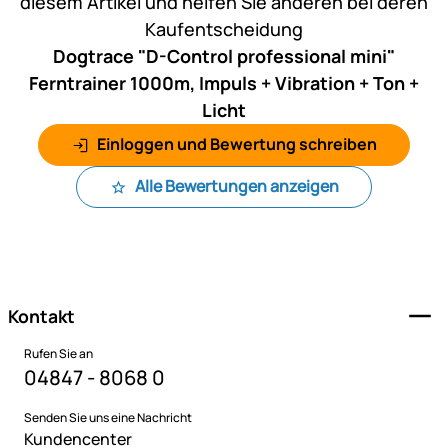
diesem Artikel und helfen Sie anderen bei deren
Kaufentscheidung
Dogtrace "D-Control professional mini"
Ferntrainer 1000m, Impuls + Vibration + Ton +
Licht
Einloggen und Bewertung schreiben
Alle Bewertungen anzeigen
Fußzeile
Kontakt
Rufen Sie an
04847 - 8068 0
Senden Sie uns eine Nachricht
Kundencenter