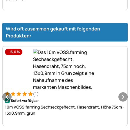
Wird oft zusammen gekauft mit folgenden
Produkten:
-
15,0
%
(1)
Bewertung: 5 von 5 (1 Bewertungen)
1 Bewertung
Sofort verfügbar
10m VOSS.farming Sechseckgeflecht, Hasendraht, Höhe 75cm -
13x0,9mm, grün