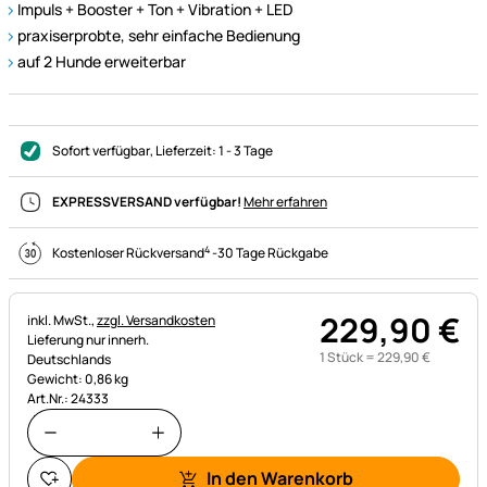
Impuls + Booster + Ton + Vibration + LED
praxiserprobte, sehr einfache Bedienung
auf 2 Hunde erweiterbar
Sofort verfügbar
, Lieferzeit:
1 - 3 Tage
EXPRESSVERSAND verfügbar!
Mehr erfahren
4
Kostenloser Rückversand
-
30 Tage Rückgabe
229
,
90
€
Steuerhinweis:
inkl. MwSt.,
zzgl. Versandkosten
Lieferung nur innerh.
1 Stück =
229
,
90
€
Deutschlands
Gewicht: 0,86 kg
Art.Nr.: 24333
In den Warenkorb