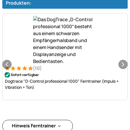
Produkten:
(10)
Bewertung: 5 von 5 (10 Bewertungen)
10 Bewertungen
Sofort verfügbar
Dogtrace "D-Control professional 1000" Ferntrainer (Impuls +
Vibration + Ton)
Hinweis Ferntrainer