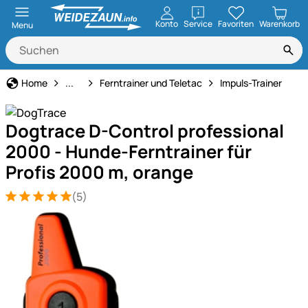
öffnen
Konto
Service
Favoriten
Warenkorb
Menu
Hundeerziehung & Ferntrainer
Home
...
Ferntrainer und Teletac
Impuls-Trainer
Dogtrace D-Control professional
2000 - Hunde-Ferntrainer für
Profis 2000 m, orange
(5)
Bewertung: 5 von 5 (5 Bewertungen)
5 Bewertungen
Produktgalerie