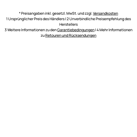
* Preisangaben inkl. gesetzl. MwSt. und zzgl.
Versandkosten
1 Ursprünglicher Preis des Händlers | 2 Unverbindliche Preisempfehlung des
Herstellers
3 Weitere Informationen zu den
Garantiebedingungen
| 4 Mehr Informationen
zu
Retouren und Rücksendungen