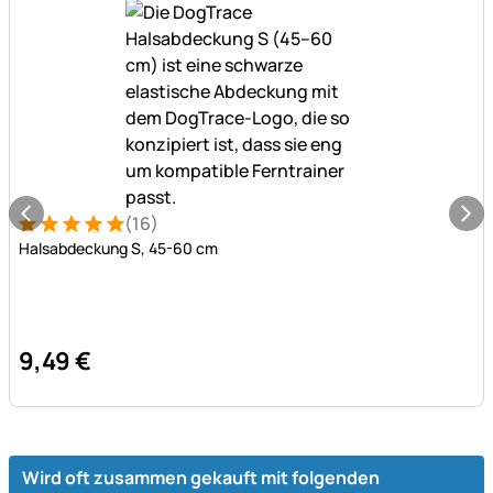
(16)
Bewertung: 5 von 5 (16 Bewertungen)
16 Bewertungen
Halsabdeckung S, 45-60 cm
9
,
49
€
Wird oft zusammen gekauft mit folgenden