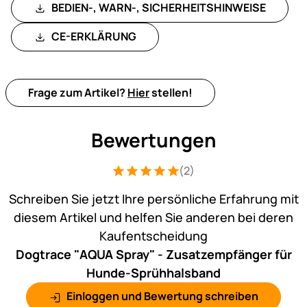
BEDIEN-, WARN-, SICHERHEITSHINWEISE
CE-ERKLÄRUNG
Frage zum Artikel?
Hier
stellen!
Bewertungen
(2)
Bewertung: 5 von 5 (2 Bewertungen)
2 Bewertungen
Schreiben Sie jetzt Ihre persönliche Erfahrung mit
diesem Artikel und helfen Sie anderen bei deren
Kaufentscheidung
Dogtrace "AQUA Spray" - Zusatzempfänger für
Hunde-Sprühhalsband
Einloggen und Bewertung schreiben