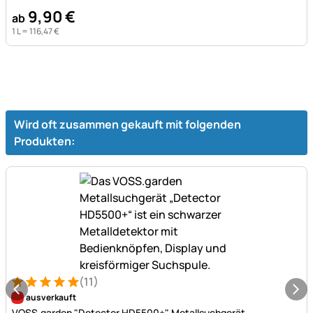
9
,
90
€
ab
1 L =
116
,
47
€
Wird oft zusammen gekauft mit folgenden
Produkten:
(11)
Bewertung: 5 von 5 (11 Bewertungen)
11 Bewertungen
ausverkauft
VOSS.garden "Detector HD5500+" Metallsuchgerät