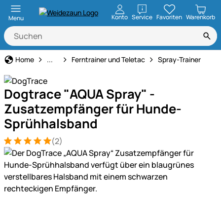
öffnen
Konto
Service
Favoriten
Warenkorb
Menu
Hundeerziehung & Ferntrainer
Home
...
Ferntrainer und Teletac
Spray-Trainer
Dogtrace "AQUA Spray" -
Zusatzempfänger für Hunde-
Sprühhalsband
(2)
Bewertung: 5 von 5 (2 Bewertungen)
2 Bewertungen
Produktgalerie