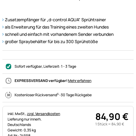
Zusatzempfänger für „d-control AQUA“ Sprühtrainer
als Erweiterung für das Training eines zweiten Hundes
schnell und einfach mit vorhandenem Sender verbunden
großer Spraybehälter für bis zu 300 Sprühstöße
Sofort verfügbar
, Lieferzeit:
1 - 3 Tage
EXPRESSVERSAND verfügbar!
Mehr erfahren
4
Kostenloser Rückversand
-
30 Tage Rückgabe
84
,
90
€
Steuerhinweis:
inkl. MwSt.,
zzgl. Versandkosten
Lieferung nur innerh.
1 Stück =
84
,
90
€
Deutschlands
Gewicht: 0,35 kg
Art.Nr.: 24558