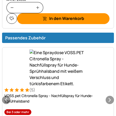
In den Warenkorb
Passendes Zubehör
(5)
Bewertung: 5 von 5 (5 Bewertungen)
5 Bewertungen
VOSS.pet Citronella Spray - Nachfüllspray für Hunde-
Sprühhalsband
Bei 3 oder mehr