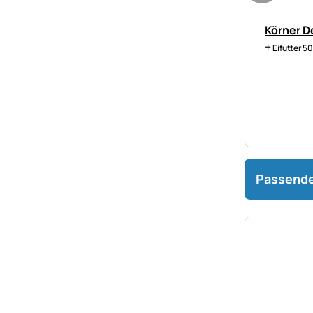
Körner D
+
Eifutter 5
Passende