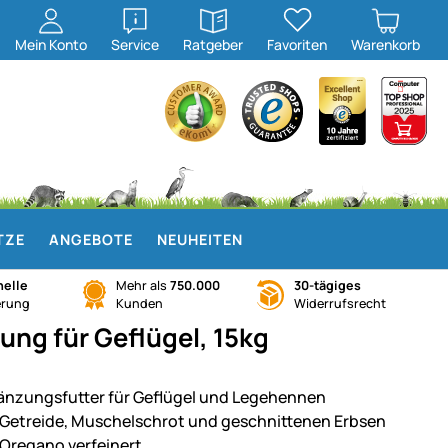
öffnen
öffnen
Mein
Konto
Service
Ratgeber
Favoriten
Warenkorb
TZE
ANGEBOTE
NEUHEITEN
elle
Mehr als
750.000
30-tägiges
erung
Kunden
Widerrufsrecht
ng für Geflügel, 15kg
änzungsfutter für Geflügel und Legehennen
 Getreide, Muschelschrot und geschnittenen Erbsen
 Oregano verfeinert