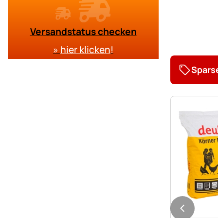
Versandstatus checken
»
hier klicken
!
Spars