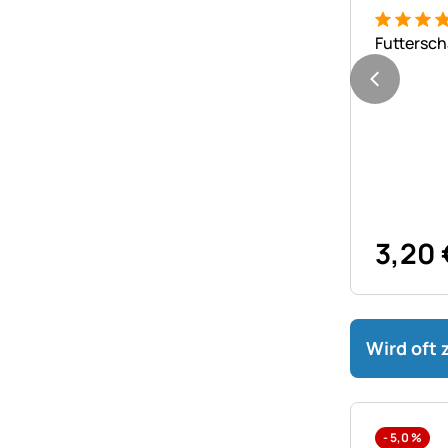
Bewertung
6 Bewert
Futtersch
3
,
20
Wird oft
-
5,0
%