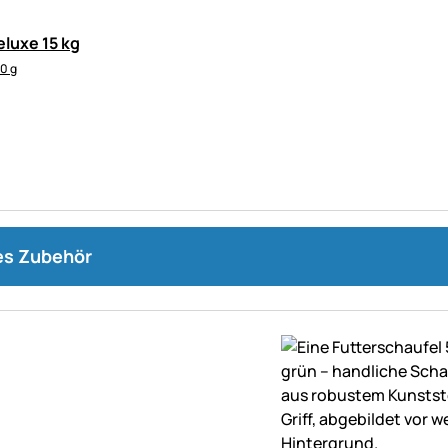
eluxe 15 kg
00 g
s Zubehör