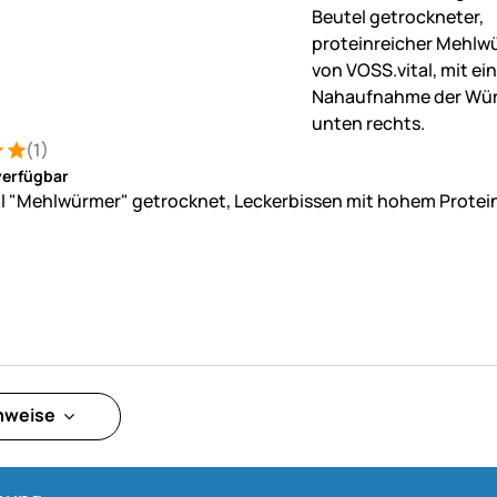
(1)
: 5 von 5 (1 Bewertungen)
ung
verfügbar
l "Mehlwürmer" getrocknet, Leckerbissen mit hohem Protein
inweise