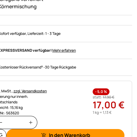
 Körnermischung
Sofort verfügbar
, Lieferzeit:
1 - 3 Tage
EXPRESSVERSAND verfügbar!
Mehr erfahren
4
Kostenloser Rückversand
-
30 Tage Rückgabe
uerhinweis:
l. MwSt.,
zzgl. Versandkosten
-
5,0
%
ferung nur innerh.
statt:
17
,
90
€
17
,
00
€
tschlands
icht: 15,16 kg
1 kg =
1
,
13
€
.Nr.: 563620
In den Warenkorb