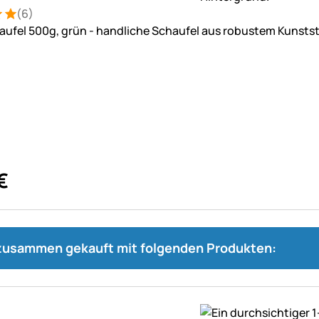
(6)
: 5 von 5 (6 Bewertungen)
ungen
aufel 500g, grün - handliche Schaufel aus robustem Kunstst
€
 zusammen gekauft mit folgenden Produkten: