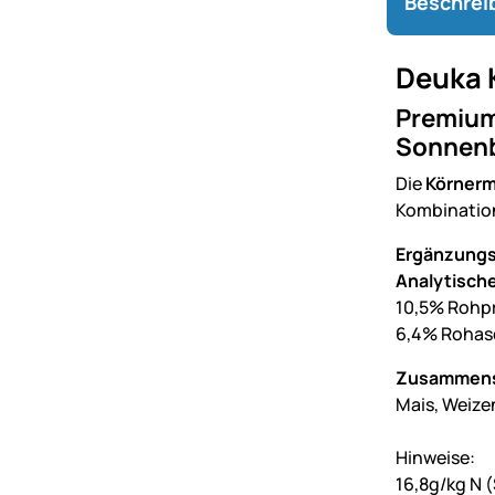
Beschrei
Deuka 
Premium
Sonnenb
Die
Körnerm
Kombination 
Ergänzungsf
Analytische
10,5% Rohpr
6,4% Rohas
Zusammens
Mais, Weize
Hinweise:
16,8g/kg N 