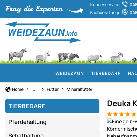
Kundenservice:
048
Fachberatung:
048
WEIDEZAUN
TIERBEDARF
HAU
Geflügelhaltung
Home
...
Futter
Mineralfutter
Deuka K
TIERBEDARF
Bewertung: 5
2 Bewertung
Produktgaler
Pferdehaltung
Schafhaltung