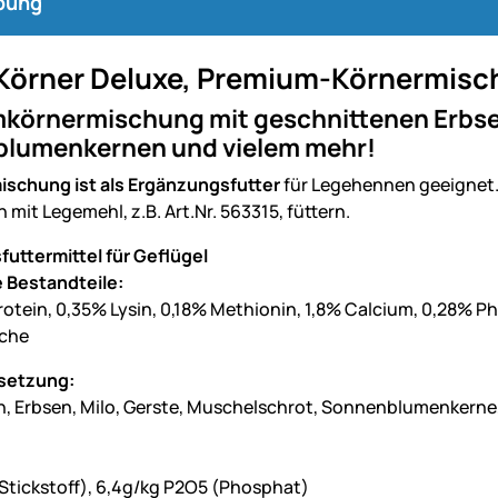
bung
Körner Deluxe, Premium-Körnermisch
körnermischung mit geschnittenen Erbsen
lumenkernen und vielem mehr!
ischung ist als Ergänzungsfutter
für Legehennen geeignet. 
mit Legemehl, z.B. Art.Nr. 563315, füttern.
uttermittel für Geflügel
 Bestandteile:
otein, 0,35% Lysin, 0,18% Methionin, 1,8% Calcium, 0,28% P
che
etzung:
n, Erbsen, Milo, Gerste, Muschelschrot, Sonnenblumenkerne
(Stickstoff), 6,4g/kg P2O5 (Phosphat)