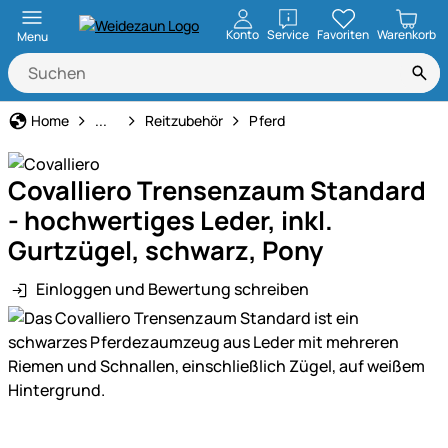
öffnen
Konto
Service
Favoriten
Warenkorb
Menu
Pferdehaltung
Home
...
Reitzubehör
Pferd
Covalliero Trensenzaum Standard
- hochwertiges Leder, inkl.
Gurtzügel, schwarz, Pony
Einloggen und Bewertung schreiben
Produktgalerie