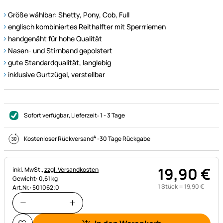
Größe wählbar: Shetty, Pony, Cob, Full
englisch kombiniertes Reithalfter mit Sperrriemen
handgenäht für hohe Qualität
Nasen- und Stirnband gepolstert
gute Standardqualität, langlebig
inklusive Gurtzügel, verstellbar
Sofort verfügbar
, Lieferzeit:
1 - 3 Tage
4
Kostenloser Rückversand
-
30 Tage Rückgabe
19
,
90
€
Steuerhinweis:
inkl. MwSt.,
zzgl. Versandkosten
Gewicht: 0,61 kg
1 Stück =
19
,
90
€
Art.Nr.: 501062;0