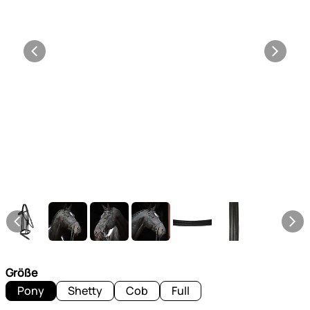
Größe
Pony
Shetty
Cob
Full