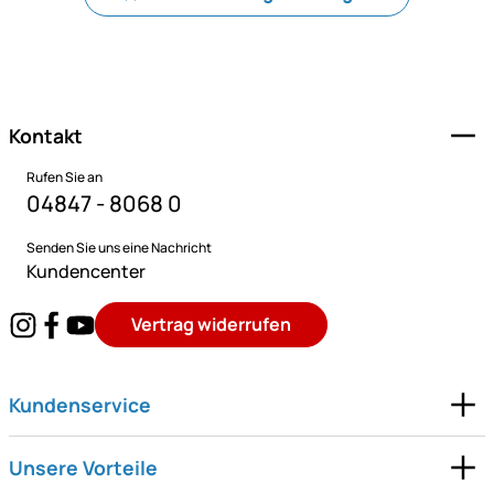
Fußzeile
Kontakt
Rufen Sie an
04847 - 8068 0
Senden Sie uns eine Nachricht
Kundencenter
Vertrag widerrufen
Kundenservice
Unsere Vorteile