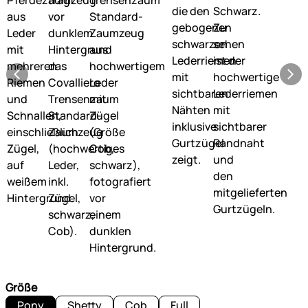
Größe
Pony
Shetty
Cob
Full