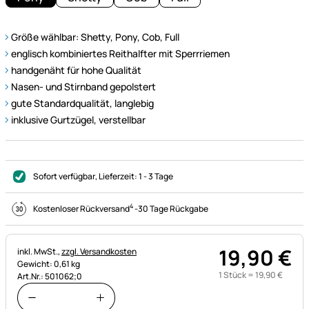
Größe wählbar: Shetty, Pony, Cob, Full
englisch kombiniertes Reithalfter mit Sperrriemen
handgenäht für hohe Qualität
Nasen- und Stirnband gepolstert
gute Standardqualität, langlebig
inklusive Gurtzügel, verstellbar
Sofort verfügbar
, Lieferzeit:
1 - 3 Tage
4
Kostenloser Rückversand
-
30 Tage Rückgabe
19
,
90
€
Steuerhinweis:
inkl. MwSt.,
zzgl. Versandkosten
Gewicht: 0,61 kg
1 Stück =
19
,
90
€
Art.Nr.: 501062;0