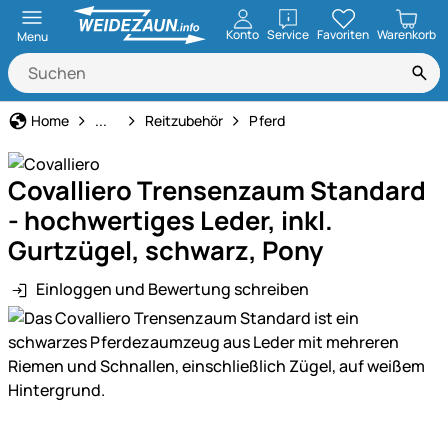
öffnen
Konto
Service
Favoriten
Warenkorb
Menu
Pferdehaltung
Home
...
Reitzubehör
Pferd
Covalliero Trensenzaum Standard
- hochwertiges Leder, inkl.
Gurtzügel, schwarz, Pony
Einloggen und Bewertung schreiben
Produktgalerie