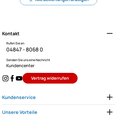
Fußzeile
Kontakt
Rufen Sie an
04847 - 8068 0
Senden Sie uns eine Nachricht
Kundencenter
Vertrag widerrufen
Kundenservice
Unsere Vorteile