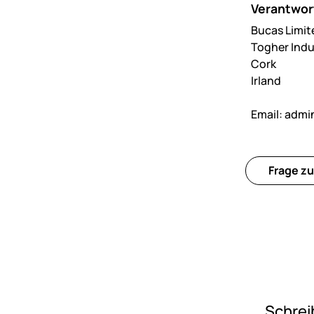
Verantwort
Bucas Limit
Togher Indu
Cork
Irland
Email:
admi
Frage zu
Schrei