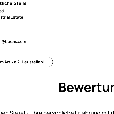
liche Stelle
ed
strial Estate
n@bucas.com
m Artikel?
Hier
stellen!
Bewertu
Noch k
ben Sie jetzt Ihre persönliche Erfahrung mit 