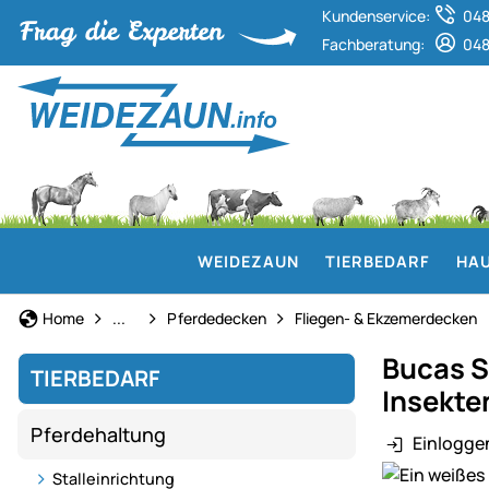
Kundenservice:
048
Fachberatung:
048
WEIDEZAUN
TIERBEDARF
HAU
Pferdehaltung
Home
...
Pferdedecken
Fliegen- & Ekzemerdecken
Bucas S
TIERBEDARF
Insekte
Pferdehaltung
Einlogge
Produktgaler
Stalleinrichtung