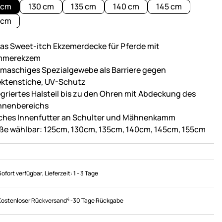
 cm
130 cm
135 cm
140 cm
145 cm
 cm
as Sweet-itch Ekzemerdecke für Pferde mit
mmerekzem
maschiges Spezialgewebe als Barriere gegen
ektenstiche, UV-Schutz
egriertes Halsteil bis zu den Ohren mit Abdeckung des
nenbereichs
ches Innenfutter an Schulter und Mähnenkamm
ße wählbar: 125cm, 130cm, 135cm, 140cm, 145cm, 155cm
Sofort verfügbar
, Lieferzeit:
1 - 3 Tage
4
Kostenloser Rückversand
-
30 Tage Rückgabe