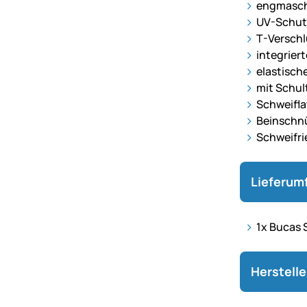
engmasch
UV-Schut
T-Versch
integriert
elastisch
mit Schul
Schweifla
Beinschn
Schweifr
Lieferum
1x Bucas 
Herstell