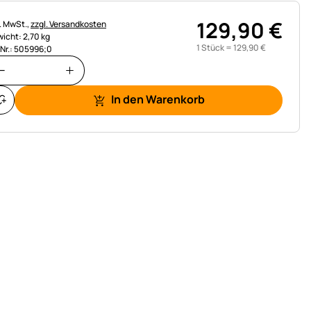
129
,
90
€
uerhinweis:
l. MwSt.,
zzgl. Versandkosten
icht: 2,70 kg
1 Stück =
129
,
90
€
.Nr.: 505996;0
In den Warenkorb