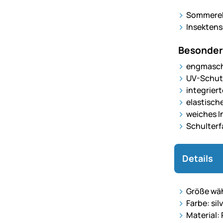
Sommerekz
Insektens
Besonder
engmaschi
UV-Schut
integrier
elastisch
weiches 
Schulterf
Details
Größe wäh
Farbe: sil
Material: