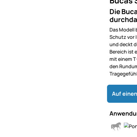
Bucas 
Die Buc
durchda
Das Modell 
Schutz vor 
und deckt d
Bereich ist
mit einem T
den Rundum
Tragegefühl
Auf einen
Anwendun