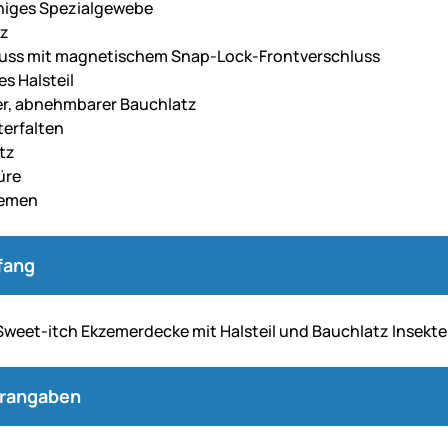
iges Spezialgewebe
z
luss mit magnetischem Snap-Lock-Frontverschluss
es Halsteil
er, abnehmbarer Bauchlatz
terfalten
tz
üre
iemen
fang
Sweet-itch Ekzemerdecke mit Halsteil und Bauchlatz Insekt
erangaben