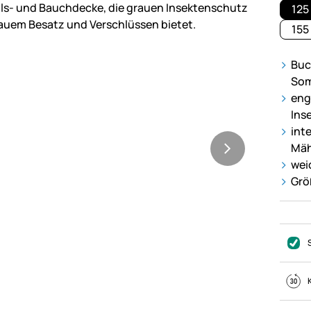
125
155
Buc
So
eng
Ins
int
Mäh
wei
Grö