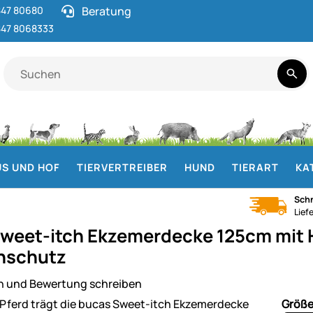
47 80680
Beratung
47 8068333
S UND HOF
TIERVERTREIBER
HUND
TIERART
KA
Schn
Lief
weet-itch Ekzemerdecke 125cm mit H
nschutz
n und Bewertung schreiben
ie
Größ