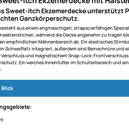
Sweet-itch Ekzemerdecke mit Halstei
as Sweet-itch Ekzemerdecke unterstützt 
chten Ganzkörperschutz.
besteht aus einem engmaschigen, strapazierfähigen Spezia
Insektenstichen, während die Decke angenehm zu tragen bleibt
en empfindlichen Mähnenbereich ab. Ein elastisches Stirnband
 ein Schweiflatz integriert, außerdem sind Beinschnüre und 
-Verschluss und magnetischem Snap-Lock-Frontverschluss. 
schutz. Ein weiches Innenfutter im Schulterbereich und 
.
 Blick
gsgebiete: