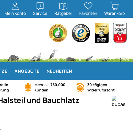
öffnen
öffnen
Mein
Konto
Service
Ratgeber
Favoriten
Warenkorb
TZE
ANGEBOTE
NEUHEITEN
elle
Mehr als
750.000
30-tägiges
erung
Kunden
Widerrufsrecht
alsteil und Bauchlatz
e