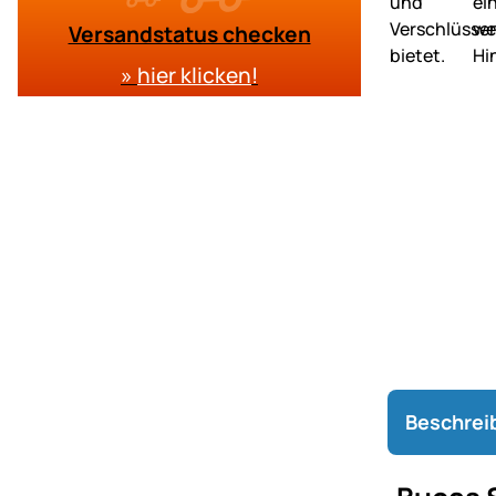
Versandstatus checken
»
hier klicken
!
Beschrei