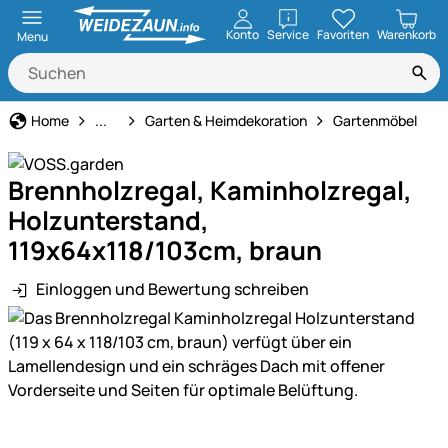
öffnen
Konto
Service
Favoriten
Warenkorb
Menu
Haus und Hof
Home
...
Garten & Heimdekoration
Gartenmöbel
Brennholzregal, Kaminholzregal,
Holzunterstand,
119x64x118/103cm, braun
Einloggen und Bewertung schreiben
Produktgalerie