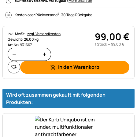
EXPRESSVERSAND verfügbar!
Mehr erfahren
4
Kostenloser Rückversand
-
30 Tage Rückgabe
99
,
00
€
Steuerhinweis:
inkl. MwSt.,
zzgl. Versandkosten
Gewicht: 26,00 kg
1 Stück =
99
,
00
€
Art.Nr.: 931667
In den Warenkorb
Wird oft zusammen gekauft mit folgenden
Produkten: