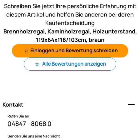
Schreiben Sie jetzt Ihre persönliche Erfahrung mit
diesem Artikel und helfen Sie anderen bei deren
Kaufentscheidung
Brennholzregal, Kaminholzregal, Holzunterstand,
119x64x118/103cm, braun
Einloggen und Bewertung schreiben
Alle Bewertungen anzeigen
Fußzeile
Kontakt
Rufen Sie an
04847 - 8068 0
Senden Sie uns eine Nachricht