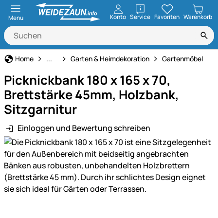
öffnen
Konto
Service
Favoriten
Warenkorb
Menu
Haus und Hof
Home
...
Garten & Heimdekoration
Gartenmöbel
Picknickbank 180 x 165 x 70,
Brettstärke 45mm, Holzbank,
Sitzgarnitur
Einloggen und Bewertung schreiben
Produktgalerie