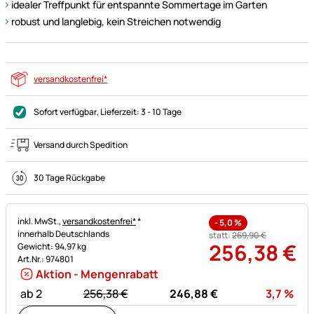
idealer Treffpunkt für entspannte Sommertage im Garten
robust und langlebig, kein Streichen notwendig
versandkostenfrei*
Sofort verfügbar
, Lieferzeit:
3 - 10 Tage
Versand durch Spedition
30 Tage Rückgabe
Steuerhinweis:
inkl. MwSt.,
versandkostenfrei*
*
-
5,0
%
innerhalb Deutschlands
statt:
269
,
90
€
256
,
38
€
Gewicht: 94,97 kg
Art.Nr.: 974801
Aktion - Mengenrabatt
statt:
Rab
ab 2
256,
38
€
246,
88
€
3,7
%