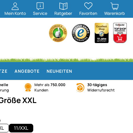
öffnen
öffnen
Mein
Konto
Service
Ratgeber
Favoriten
Warenkorb
TZE
ANGEBOTE
NEUHEITEN
elle
Mehr als
750.000
30-tägiges
erung
Kunden
Widerrufsrecht
 Größe XXL
e
XL
11/XXL