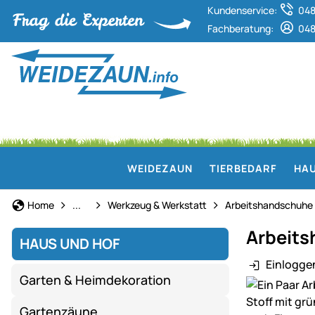
Kundenservice:
048
Fachberatung:
048
WEIDEZAUN
TIERBEDARF
HAU
Haus und Hof
Home
...
Werkzeug & Werkstatt
Arbeitshandschuhe
Arbeits
HAUS UND HOF
Einlogge
Garten & Heimdekoration
Produktgaler
Gartenzäune