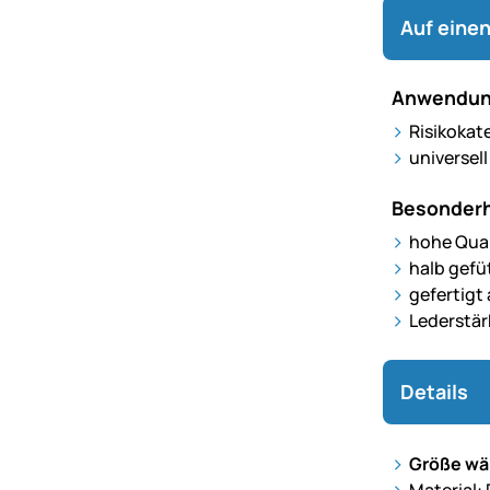
Auf einen
Anwendun
Risikokate
universel
Besonderh
hohe Qual
halb gefü
gefertigt 
Lederstär
Details
Größe wäh