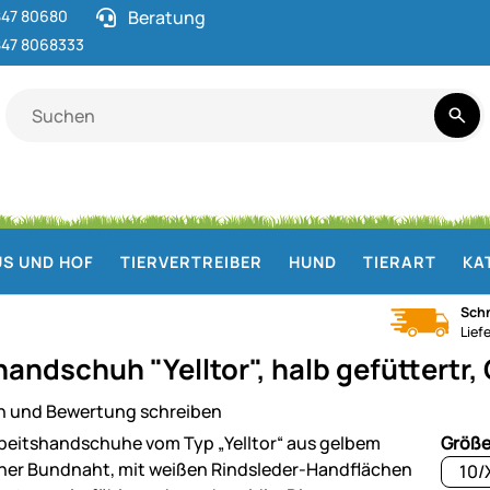
47 80680
Beratung
47 8068333
S UND HOF
TIERVERTREIBER
HUND
TIERART
KA
Schn
Lief
handschuh "Yelltor", halb gefüttertr,
n und Bewertung schreiben
ie
Größ
10/