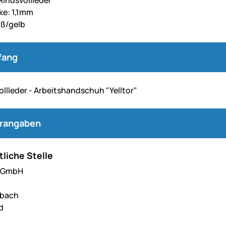
Rindsvollleder
ke: 1,1mm
iß/gelb
fang
ollleder - Arbeitshandschuh "Yelltor"
erangaben
liche Stelle
l GmbH
hbach
d