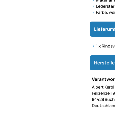
Material: 
Lederstär
Farbe: we
Lieferum
1 x Rindsv
Herstell
Verantwort
Albert Kerb
Felizenzell 9
84428 Buc
Deutschlan