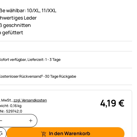
ße wählbar: 10/XL, 11/XXL
hwertiges Leder
ß geschnitten
b gefüttert
Sofort verfügbar
, Lieferzeit:
1 - 3 Tage
4
Kostenloser Rückversand
-
30 Tage Rückgabe
4
,
19
€
uerhinweis:
l. MwSt.,
zzgl. Versandkosten
icht: 0,16 kg
.Nr.: 529742;0
In den Warenkorb