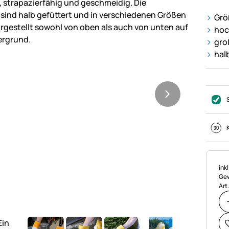
Grö
hoc
gro
hal
Ste
ink
Gew
Art