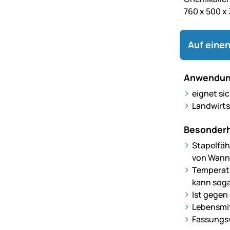
760 x 500 x
Auf einen
Anwendun
eignet si
Landwirts
Besonderh
Stapelfäh
von Wanne
Temperatu
kann soga
Ist gegen
Lebensmit
Fassungsv