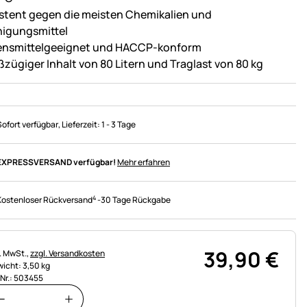
istent gegen die meisten Chemikalien und
nigungsmittel
ensmittelgeeignet und HACCP-konform
ßzügiger Inhalt von 80 Litern und Traglast von 80 kg
Sofort verfügbar
, Lieferzeit:
1 - 3 Tage
EXPRESSVERSAND verfügbar!
Mehr erfahren
4
Kostenloser Rückversand
-
30 Tage Rückgabe
39
,
90
€
uerhinweis:
l. MwSt.,
zzgl. Versandkosten
icht: 3,50 kg
.Nr.: 503455