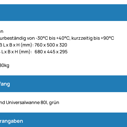
ün
rbeständig von -30°C bis +40°C, kurzzeitig bis +90°C
L x B x H (mm): 760 x 500 x 320
L x B x H (mm): 680 x 445 x 295
l
 80kg
fang
und Universalwanne 80l, grün
erangaben