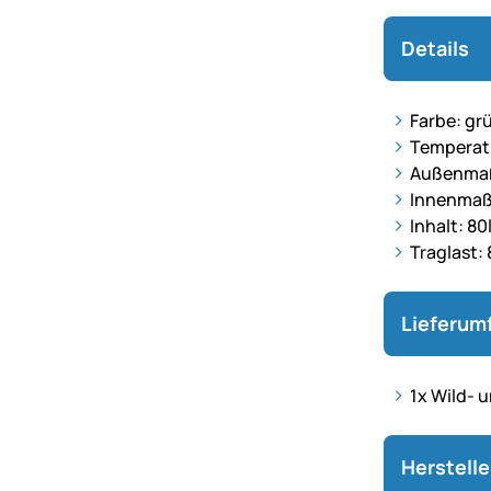
Details
Farbe: gr
Temperatu
Außenmaß 
Innenmaß 
Inhalt: 80
Traglast:
Lieferum
1x Wild- 
Herstell