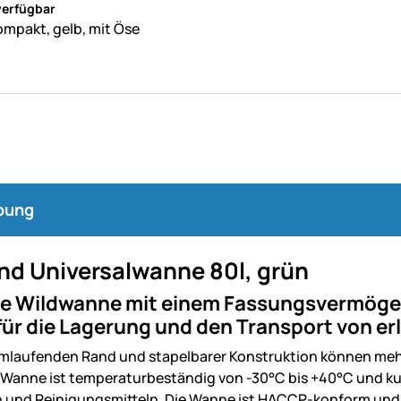
verfügbar
kompakt, gelb, mit Öse
bung
nd Universalwanne 80l, grün
e Wildwanne mit einem Fassungsvermögen 
ür die Lagerung und den Transport von er
mlaufenden Rand und stapelbarer Konstruktion können meh
 Wanne ist temperaturbeständig von -30°C bis +40°C und ku
 und Reinigungsmitteln. Die Wanne ist HACCP-konform und