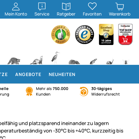
öffnen
öffnen
Mein
Konto
Service
Ratgeber
Favoriten
Warenkorb
TZE
ANGEBOTE
NEUHEITEN
elle
Mehr als
750.000
30-tägiges
erung
Kunden
Widerrufsrecht
pelfähig und platzsparend ineinander zu lagern
peraturbeständig von -30°C bis +40°C, kurzzeitig bis
°C