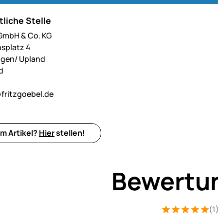
liche Stelle
 GmbH & Co. KG
hsplatz 4
ngen/ Upland
d
fritzgoebel.de
m Artikel?
Hier
stellen!
Bewertu
(1
Bewertung: 5 v
1 Bewertung