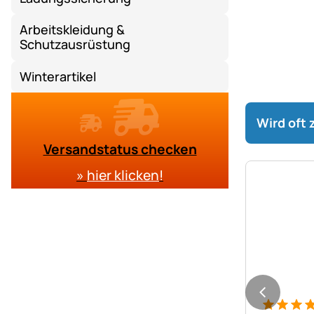
Arbeitskleidung &
Schutzausrüstung
Winterartikel
Wird oft
Versandstatus checken
»
hier klicken
!
Bewertung
5 Bewert