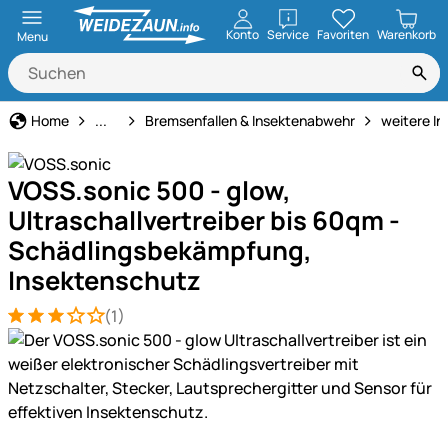
öffnen
Konto
Service
Favoriten
Warenkorb
Menu
Tiervertreiber
Home
...
Bremsenfallen & Insektenabwehr
weitere I
VOSS.sonic 500 - glow,
Ultraschallvertreiber bis 60qm -
Schädlingsbekämpfung,
Insektenschutz
(1)
Bewertung: 3 von 5 (1 Bewertungen)
1 Bewertung
Produktgalerie