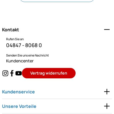
Fußzeile
Kontakt
Rufen Sie an
04847 - 8068 0
Senden Sie uns eine Nachricht
Kundencenter
Vertrag widerrufen
Kundenservice
Unsere Vorteile