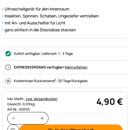
Ultraschallgerät für den Innenraum
Insekten, Spinnen, Schaben, Ungeziefer vertreiben
mit An- und Ausschalter für Licht
ganz einfach in die Steckdose stecken
Sofort verfügbar
, Lieferzeit:
1 - 3 Tage
EXPRESSVERSAND verfügbar!
Mehr erfahren
4
Kostenloser Rückversand
-
30 Tage Rückgabe
4
,
90
€
Steuerhinweis:
inkl. MwSt.,
zzgl. Versandkosten
Gewicht: 0,09 kg
Art.Nr.: 45005