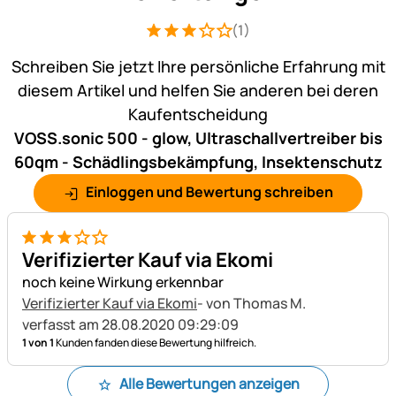
(1)
Bewertung: 3 von 5 (1 Bewertungen)
1 Bewertung
Schreiben Sie jetzt Ihre persönliche Erfahrung mit
diesem Artikel und helfen Sie anderen bei deren
Kaufentscheidung
VOSS.sonic 500 - glow, Ultraschallvertreiber bis
60qm - Schädlingsbekämpfung, Insektenschutz
Einloggen und Bewertung schreiben
3 von 5
Verifizierter Kauf via Ekomi
noch keine Wirkung erkennbar
Verifizierter Kauf via Ekomi
- von Thomas M.
verfasst am 28.08.2020 09:29:09
1 von 1
Kunden fanden diese Bewertung hilfreich.
Alle Bewertungen anzeigen