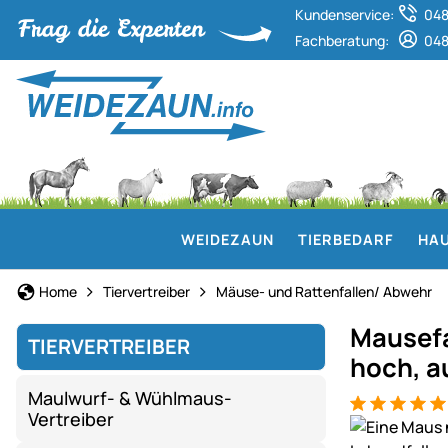
Kundenservice:
048
Fachberatung:
048
WEIDEZAUN
TIERBEDARF
HAU
Home
Tiervertreiber
Mäuse- und Rattenfallen/ Abwehr
Mausefal
TIERVERTREIBER
hoch, a
Maulwurf- & Wühlmaus-
Bewertung: 5
26 Bewertun
Vertreiber
Produktgaler