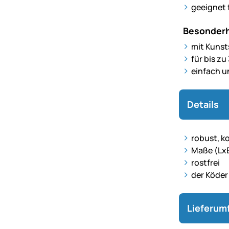
geeignet 
Besonderh
mit Kunst
für bis z
einfach u
Details
robust, k
Maße (LxB
rostfrei
der Köder 
Lieferum