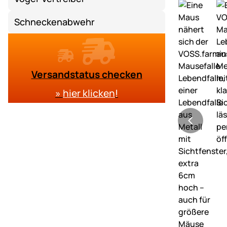
Schneckenabwehr
Versandstatus checken
»
hier klicken
!