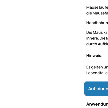
Mäuse laufen
die Mausefal
Handhabung
Die Maus kan
Innere. Die
durch Aufkl
Hinweis:
Es gelten u
Lebendfalle
Auf einen
Anwendun