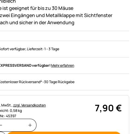
hlblech
e ist geeignet für bis zu 30 Mäuse
 zwei Eingängen und Metallklappe mit Sichtfenster
fach und sicher in der Anwendung
Sofort verfügbar
, Lieferzeit:
1 - 3 Tage
EXPRESSVERSAND verfügbar!
Mehr erfahren
4
Kostenloser Rückversand
-
30 Tage Rückgabe
7
,
90
€
uerhinweis:
l. MwSt.,
zzgl. Versandkosten
icht: 0,58 kg
.Nr.: 45397