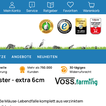
öffnen
öffnen
Mein
Konto
Service
Ratgeber
Favoriten
Warenkorb
TZE
ANGEBOTE
NEUHEITEN
elle
Mehr als
750.000
30-tägiges
erung
Kunden
Widerrufsrecht
ster - extra 6cm
ße Mäuse-Lebendfalle komplett aus verzinktem