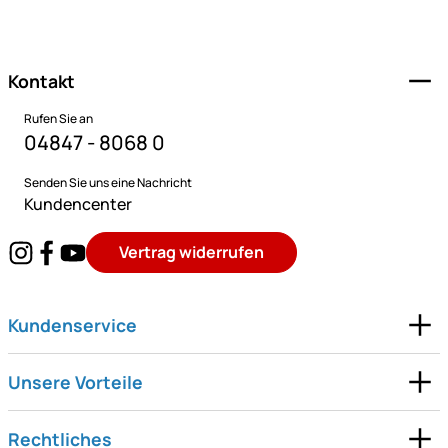
Fußzeile
Kontakt
Rufen Sie an
04847 - 8068 0
Senden Sie uns eine Nachricht
Kundencenter
Vertrag widerrufen
Kundenservice
Unsere Vorteile
Rechtliches