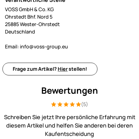
VOSS GmbH & Co. KG
Ohrstedt Bhf. Nord 5
25885 Wester-Ohrstedt
Deutschland
Email:
info@voss-group.eu
Frage zum Artikel?
Hier
stellen!
Bewertungen
(5)
Bewertung: 5 von 5 (5 Bewertungen)
5 Bewertungen
Schreiben Sie jetzt Ihre persönliche Erfahrung mit
diesem Artikel und helfen Sie anderen bei deren
Kaufentscheidung