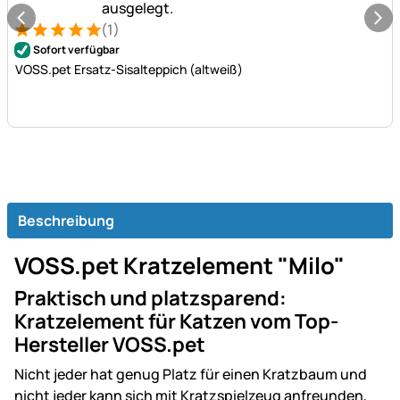
(1)
Bewertung: 5 von 5 (1 Bewertungen)
1 Bewertung
Sofort verfügbar
VOSS.pet Ersatz-Sisalteppich (altweiß)
Beschreibung
VOSS.pet Kratzelement "Milo"
Praktisch und platzsparend:
Kratzelement für Katzen vom Top-
Hersteller VOSS.pet
Nicht jeder hat genug Platz für einen Kratzbaum und
nicht jeder kann sich mit Kratzspielzeug anfreunden,