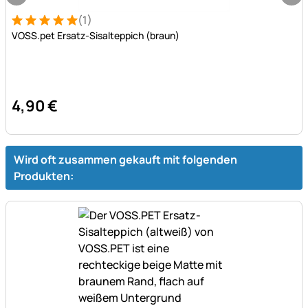
(1)
Bewertung: 5 von 5 (1 Bewertungen)
1 Bewertung
VOSS.pet Ersatz-Sisalteppich (braun)
4
,
90
€
Wird oft zusammen gekauft mit folgenden
Produkten: