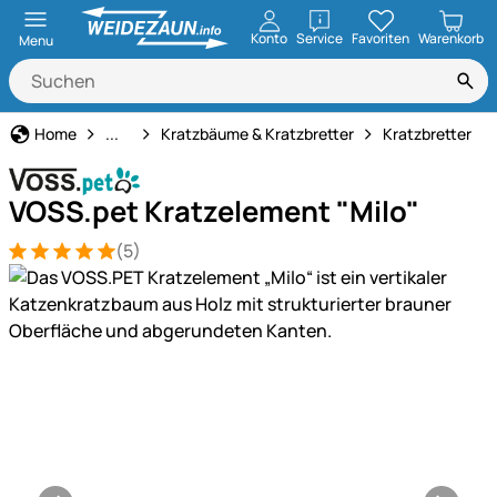
öffnen
Konto
Service
Favoriten
Warenkorb
Menu
Katze
Home
...
Kratzbäume & Kratzbretter
Kratzbretter
VOSS.pet Kratzelement "Milo"
(5)
Bewertung: 5 von 5 (5 Bewertungen)
5 Bewertungen
Produktgalerie