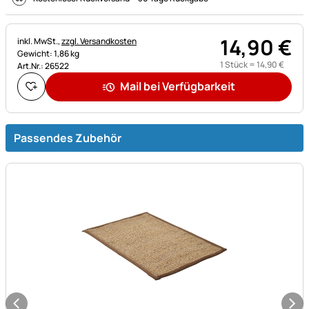
14
,
90
€
Steuerhinweis:
inkl. MwSt.,
zzgl. Versandkosten
Gewicht: 1,86 kg
1 Stück =
14
,
90
€
Art.Nr.: 26522
Mail bei Verfügbarkeit
Passendes Zubehör