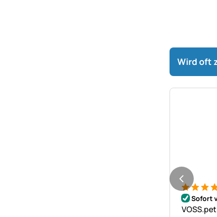
Wird oft
Bewertung
1 Bewert
Sofort 
VOSS.pet 