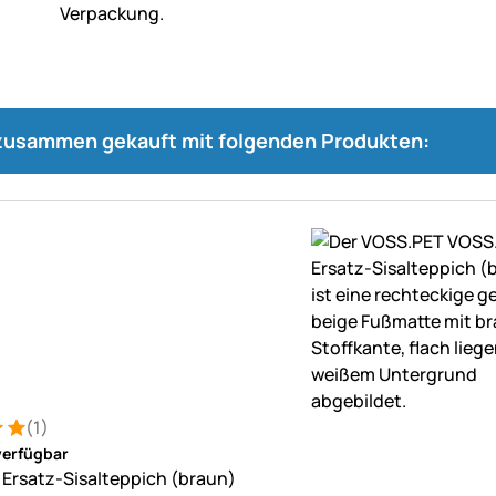
 zusammen gekauft mit folgenden Produkten:
(1)
: 5 von 5 (1 Bewertungen)
ung
verfügbar
Ersatz-Sisalteppich (braun)