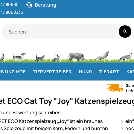
47 80680
Beratung
47 8068333
S UND HOF
TIERVERTREIBER
HUND
TIERART
KA
Schn
Lief
t ECO Cat Toy "Joy" Katzenspielzeu
n und Bewertung schreiben
ie
ein
hoc