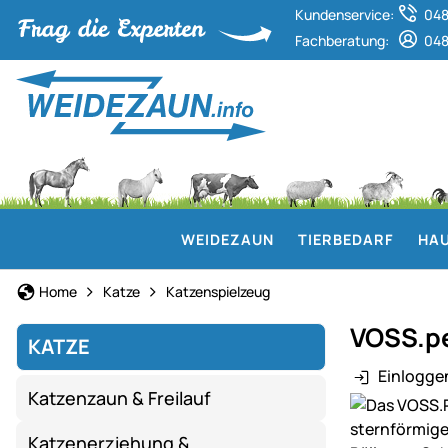
Kundenservice:
048
Fachberatung:
048
WEIDEZAUN
TIERBEDARF
HAU
Home
Katze
Katzenspielzeug
VOSS.pe
KATZE
Einlogge
Katzenzaun & Freilauf
Produktgaler
Katzenerziehung &