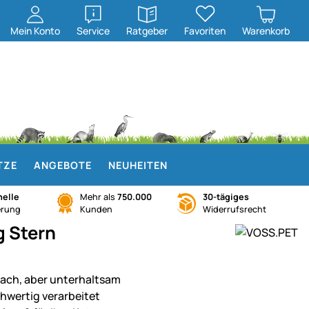
öffnen
öffnen
Mein
Konto
Service
Ratgeber
Favoriten
Warenkorb
TZE
ANGEBOTE
NEUHEITEN
elle
Mehr als
750.000
30-tägiges
erung
Kunden
Widerrufsrecht
g Stern
fach, aber unterhaltsam
hwertig verarbeitet