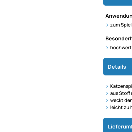
Anwendun
zum Spiel
Besonderh
hochwerti
Details
Katzenspi
aus Stoff
weckt den
leicht zu
Lieferum