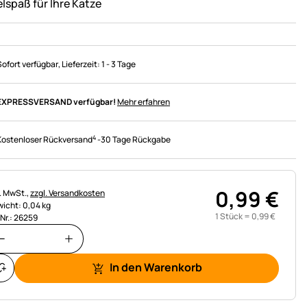
elspaß für Ihre Katze
Sofort verfügbar
, Lieferzeit:
1 - 3 Tage
EXPRESSVERSAND verfügbar!
Mehr erfahren
4
Kostenloser Rückversand
-
30 Tage Rückgabe
0
,
99
€
uerhinweis:
l. MwSt.,
zzgl. Versandkosten
icht: 0,04 kg
1 Stück =
0
,
99
€
.Nr.: 26259
In den Warenkorb