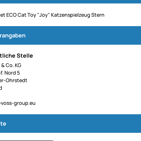
et ECO Cat Toy "Joy" Katzenspielzeug Stern
erangaben
liche Stelle
& Co. KG
f. Nord 5
er-Ohrstedt
d
voss-group.eu
te