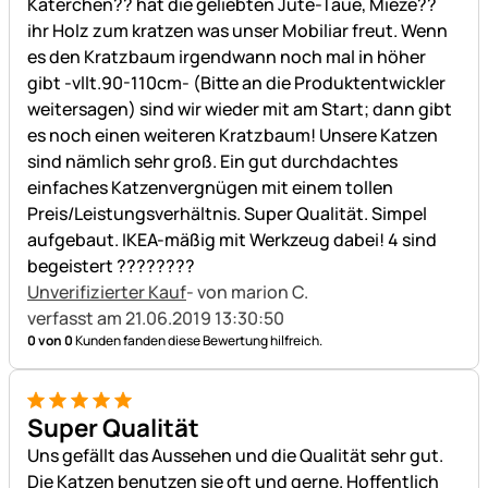
Katerchen?? hat die geliebten Jute-Taue, Mieze??
ihr Holz zum kratzen was unser Mobiliar freut. Wenn
es den Kratzbaum irgendwann noch mal in höher
gibt -vllt.90-110cm- (Bitte an die Produktentwickler
weitersagen) sind wir wieder mit am Start; dann gibt
es noch einen weiteren Kratzbaum! Unsere Katzen
sind nämlich sehr groß. Ein gut durchdachtes
einfaches Katzenvergnügen mit einem tollen
Preis/Leistungsverhältnis. Super Qualität. Simpel
aufgebaut. IKEA-mäßig mit Werkzeug dabei! 4 sind
begeistert ????????
Unverifizierter Kauf
- von marion C.
verfasst am 21.06.2019 13:30:50
0 von 0
Kunden fanden diese Bewertung hilfreich.
5 von 5
Super Qualität
Uns gefällt das Aussehen und die Qualität sehr gut.
Die Katzen benutzen sie oft und gerne. Hoffentlich