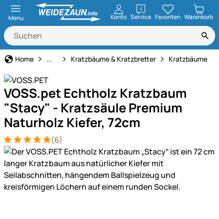
öffnen
Konto
Service
Favoriten
Warenkorb
Menu
Katze
Home
...
Kratzbäume & Kratzbretter
Kratzbäume
VOSS.pet Echtholz Kratzbaum
"Stacy" - Kratzsäule Premium
Naturholz Kiefer, 72cm
(6)
Bewertung: 5 von 5 (6 Bewertungen)
6 Bewertungen
Produktgalerie