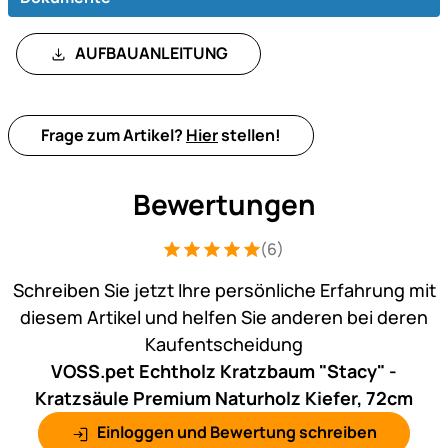
AUFBAUANLEITUNG
Frage zum Artikel?
Hier
stellen!
Bewertungen
(6)
Bewertung: 5 von 5 (6 Bewertungen)
6 Bewertungen
Schreiben Sie jetzt Ihre persönliche Erfahrung mit
diesem Artikel und helfen Sie anderen bei deren
Kaufentscheidung
VOSS.pet Echtholz Kratzbaum "Stacy" -
Kratzsäule Premium Naturholz Kiefer, 72cm
Einloggen und Bewertung schreiben