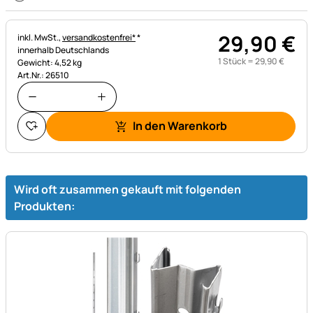
29
,
90
€
Steuerhinweis:
inkl. MwSt.,
versandkostenfrei*
*
innerhalb Deutschlands
1 Stück =
29
,
90
€
Gewicht: 4,52 kg
Art.Nr.: 26510
In den Warenkorb
Wird oft zusammen gekauft mit folgenden
Produkten: