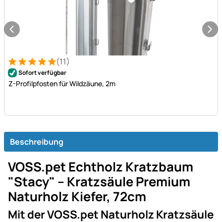
(11)
Bewertung: 5 von 5 (11 Bewertungen)
11 Bewertungen
Sofort verfügbar
Z-Profilpfosten für Wildzäune, 2m
Beschreibung
VOSS.pet Echtholz Kratzbaum
"Stacy" – Kratzsäule Premium
Naturholz Kiefer, 72cm
Mit der VOSS.pet Naturholz Kratzsäule