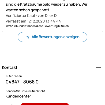
sind die Kratzbäume bald wieder zu haben. Wir
warten schon gespannt!
Verifizierter Kauf
- von Dilek D.
verfasst am 12.12.2020 13:44:44
0 von 0
Kunden fanden diese Bewertung hilfreich.
Alle Bewertungen anzeigen
Fußzeile
Kontakt
Rufen Sie an
04847 - 8068 0
Senden Sie uns eine Nachricht
Kundencenter