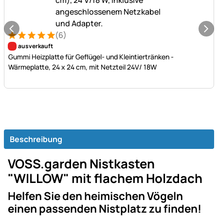
(6)
Bewertung: 5 von 5 (6 Bewertungen)
6 Bewertungen
ausverkauft
Gummi Heizplatte für Geflügel- und Kleintiertränken -
Wärmeplatte, 24 x 24 cm, mit Netzteil 24V/ 18W
Beschreibung
VOSS.garden Nistkasten
"WILLOW" mit flachem Holzdach
Helfen Sie den heimischen Vögeln
einen passenden Nistplatz zu finden!