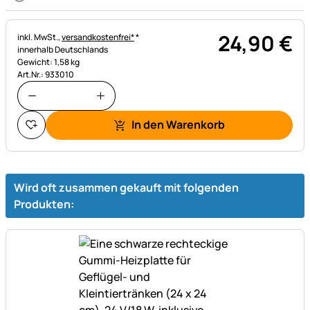
24
,
90
€
Steuerhinweis:
inkl. MwSt.,
versandkostenfrei*
*
innerhalb Deutschlands
Gewicht: 1,58 kg
Art.Nr.: 933010
In den Warenkorb
Wird oft zusammen gekauft mit folgenden
Produkten: