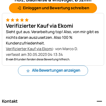
Einloggen und Bewertung schreiben
5 von 5
Verifizierter Kauf via Ekomi
Sieht gut aus. Verarbeitung top! Also, von mir gibt es
nichts daran auszusetzen. Also 100 %
Kundenzufriedenheit.
Verifizierter Kauf via Ekomi
- von Marco D.
verfasst am 30.05.2023 04:13:34
0 von 0
Kunden fanden diese Bewertung hilfreich.
Alle Bewertungen anzeigen
Fußzeile
Kontakt