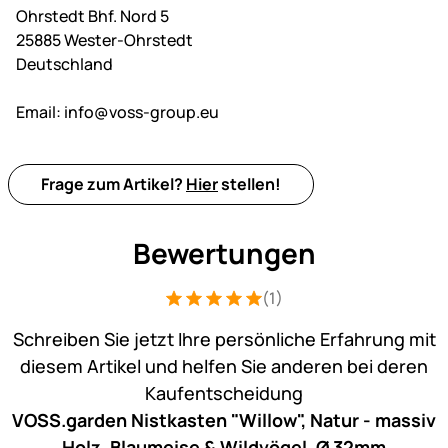
Ohrstedt Bhf. Nord 5
25885 Wester-Ohrstedt
Deutschland
Email:
info@voss-group.eu
Frage zum Artikel?
Hier
stellen!
Bewertungen
(1)
Bewertung: 5 von 5 (1 Bewertungen)
1 Bewertung
Schreiben Sie jetzt Ihre persönliche Erfahrung mit
diesem Artikel und helfen Sie anderen bei deren
Kaufentscheidung
VOSS.garden Nistkasten "Willow", Natur - massiv
Holz, Blaumeise & Wildvögel, Ø 32mm