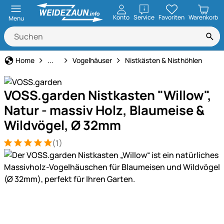
öffnen
Konto
Service
Favoriten
Warenkorb
Menu
Garten & Heimdekoration
Home
...
Vogelhäuser
Nistkästen & Nisthöhlen
VOSS.garden Nistkasten "Willow",
Natur - massiv Holz, Blaumeise &
Wildvögel, Ø 32mm
(1)
Bewertung: 5 von 5 (1 Bewertungen)
1 Bewertung
Produktgalerie