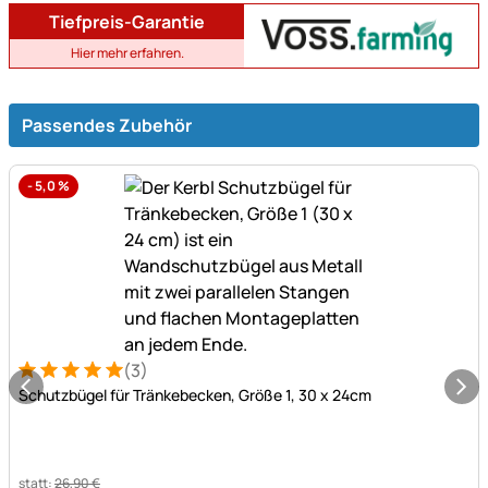
Tiefpreis-Garantie
Hier mehr erfahren.
Passendes Zubehör
-
5,0
%
(3)
Bewertung: 5 von 5 (3 Bewertungen)
3 Bewertungen
Schutzbügel für Tränkebecken, Größe 1, 30 x 24cm
statt:
26
,
90
€