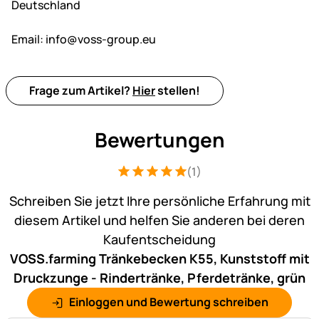
Deutschland
Email:
info@voss-group.eu
Frage zum Artikel?
Hier
stellen!
Bewertungen
(1)
Bewertung: 5 von 5 (1 Bewertungen)
1 Bewertung
Schreiben Sie jetzt Ihre persönliche Erfahrung mit
diesem Artikel und helfen Sie anderen bei deren
Kaufentscheidung
VOSS.farming Tränkebecken K55, Kunststoff mit
Druckzunge - Rindertränke, Pferdetränke, grün
Einloggen und Bewertung schreiben