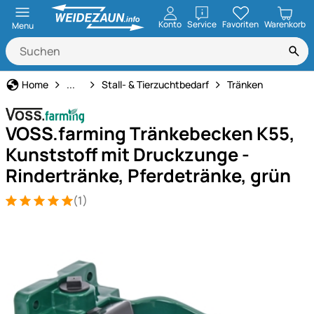
öffnen
Konto
Service
Favoriten
Warenkorb
Menu
Haus und Hof
Home
...
Stall- & Tierzuchtbedarf
Tränken
VOSS.farming Tränkebecken K55,
Kunststoff mit Druckzunge -
Rindertränke, Pferdetränke, grün
(1)
Bewertung: 5 von 5 (1 Bewertungen)
1 Bewertung
Produktgalerie