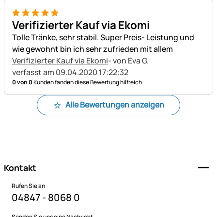
5 von 5
Verifizierter Kauf via Ekomi
Tolle Tränke, sehr stabil. Super Preis- Leistung und
wie gewohnt bin ich sehr zufrieden mit allem
Verifizierter Kauf via Ekomi
- von Eva G.
verfasst am 09.04.2020 17:22:32
0 von 0
Kunden fanden diese Bewertung hilfreich.
Alle Bewertungen anzeigen
Fußzeile
Kontakt
Rufen Sie an
04847 - 8068 0
Senden Sie uns eine Nachricht