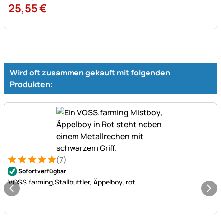
25
,
55
€
Wird oft zusammen gekauft mit folgenden
Produkten:
(7)
Bewertung: 5 von 5 (7 Bewertungen)
7 Bewertungen
Sofort verfügbar
VOSS.farming,Stallbuttler, Äppelboy, rot