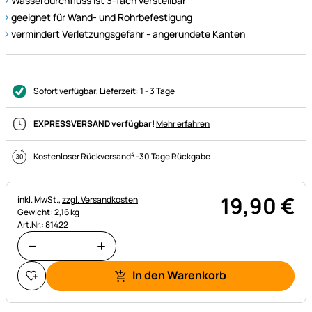
Wasserdurchfluss ist 3-fach verstellbar
geeignet für Wand- und Rohrbefestigung
vermindert Verletzungsgefahr - angerundete Kanten
Sofort verfügbar
, Lieferzeit:
1 - 3 Tage
EXPRESSVERSAND verfügbar!
Mehr erfahren
4
Kostenloser Rückversand
-
30 Tage Rückgabe
19
,
90
€
Steuerhinweis:
inkl. MwSt.,
zzgl. Versandkosten
Gewicht: 2,16 kg
Art.Nr.: 81422
In den Warenkorb