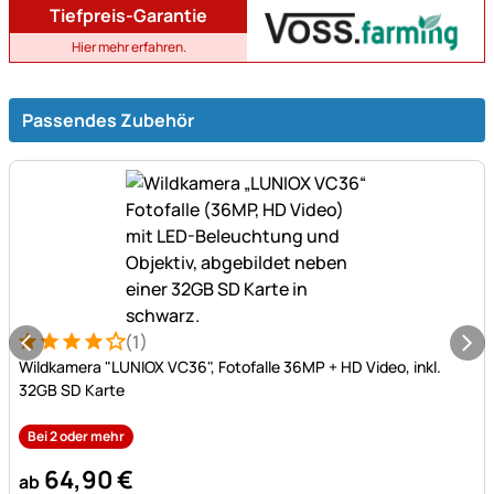
Tiefpreis-Garantie
Hier mehr erfahren.
Passendes Zubehör
(1)
Bewertung: 4 von 5 (1 Bewertungen)
1 Bewertung
Wildkamera "LUNIOX VC36", Fotofalle 36MP + HD Video, inkl.
32GB SD Karte
Bei 2 oder mehr
64
,
90
€
ab