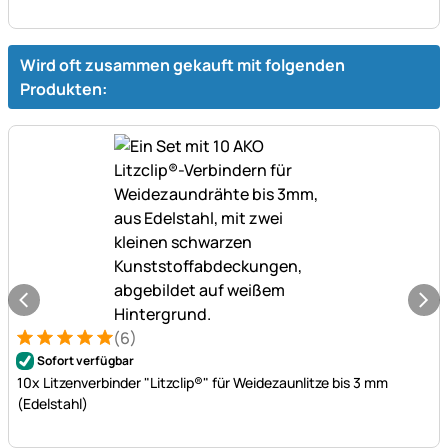
Wird oft zusammen gekauft mit folgenden
Produkten:
(6)
Bewertung: 5 von 5 (6 Bewertungen)
6 Bewertungen
Sofort verfügbar
10x Litzenverbinder "Litzclip®" für Weidezaunlitze bis 3 mm
(Edelstahl)