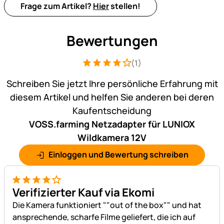
Frage zum Artikel?
Hier
stellen!
Bewertungen
(1)
Bewertung: 4 von 5 (1 Bewertungen)
1 Bewertung
Schreiben Sie jetzt Ihre persönliche Erfahrung mit
diesem Artikel und helfen Sie anderen bei deren
Kaufentscheidung
VOSS.farming Netzadapter für LUNIOX
Wildkamera 12V
Einloggen und Bewertung schreiben
4 von 5
Verifizierter Kauf via Ekomi
Die Kamera funktioniert ""out of the box"" und hat
ansprechende, scharfe Filme geliefert, die ich auf