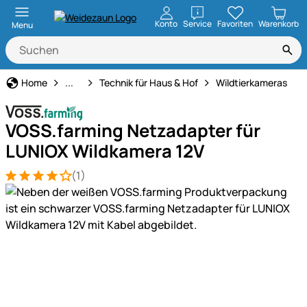
öffnen
Konto
Service
Favoriten
Warenkorb
Menu
Haus und Hof
Home
...
Technik für Haus & Hof
Wildtierkameras
VOSS.farming Netzadapter für
LUNIOX Wildkamera 12V
(1)
Bewertung: 4 von 5 (1 Bewertungen)
1 Bewertung
Produktgalerie