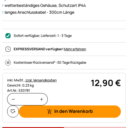
wetterbeständiges Gehäuse, Schutzart IP44
langes Anschlusskabel - 300cm Länge
Sofort verfügbar
, Lieferzeit:
1 - 3 Tage
EXPRESSVERSAND verfügbar!
Mehr erfahren
4
Kostenloser Rückversand
-
30 Tage Rückgabe
12
,
90
€
Steuerhinweis:
inkl. MwSt.,
zzgl. Versandkosten
Gewicht: 0,23 kg
Art.Nr.: 530781
In den Warenkorb