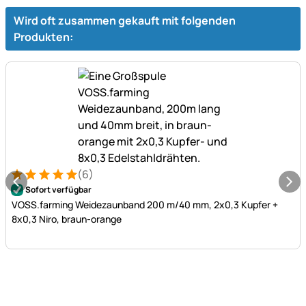
Wird oft zusammen gekauft mit folgenden
Produkten:
(6)
Bewertung: 5 von 5 (6 Bewertungen)
6 Bewertungen
Sofort verfügbar
VOSS.farming Weidezaunband 200 m/40 mm, 2x0,3 Kupfer +
8x0,3 Niro, braun-orange