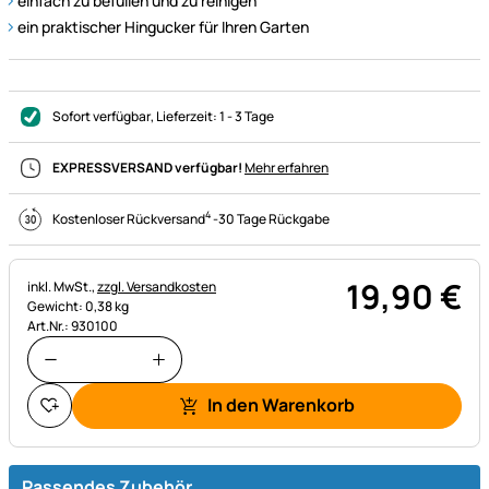
einfach zu befüllen und zu reinigen
ein praktischer Hingucker für Ihren Garten
Sofort verfügbar
, Lieferzeit:
1 - 3 Tage
EXPRESSVERSAND verfügbar!
Mehr erfahren
4
Kostenloser Rückversand
-
30 Tage Rückgabe
19
,
90
€
Steuerhinweis:
inkl. MwSt.,
zzgl. Versandkosten
Gewicht: 0,38 kg
Art.Nr.: 930100
In den Warenkorb
Passendes Zubehör