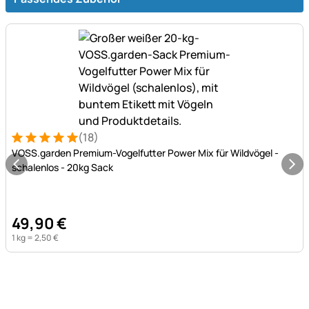
(18)
Bewertung: 5 von 5 (18 Bewertungen)
18 Bewertungen
VOSS.garden Premium-Vogelfutter Power Mix für Wildvögel -
schalenlos - 20kg Sack
49
,
90
€
1 kg =
2
,
50
€