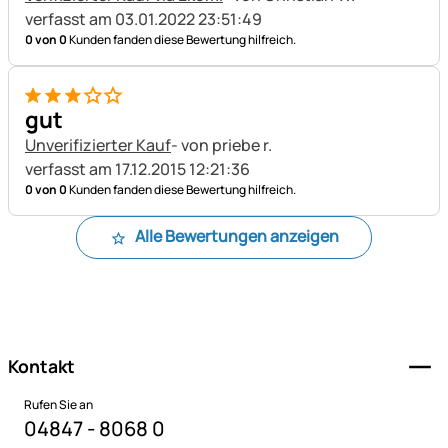
verfasst am 03.01.2022 23:51:49
0 von 0
Kunden fanden diese Bewertung hilfreich.
3 von 5
gut
Unverifizierter Kauf
- von priebe r.
verfasst am 17.12.2015 12:21:36
0 von 0
Kunden fanden diese Bewertung hilfreich.
Alle Bewertungen anzeigen
Fußzeile
Kontakt
Rufen Sie an
04847 - 8068 0