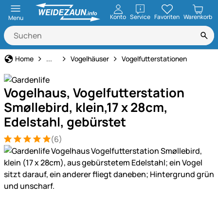
öffnen
Konto
Service
Favoriten
Warenkorb
Menu
Garten & Heimdekoration
Home
...
Vogelhäuser
Vogelfutterstationen
Vogelhaus, Vogelfutterstation
Smøllebird, klein,17 x 28cm,
Edelstahl, gebürstet
(6)
Bewertung: 5 von 5 (6 Bewertungen)
6 Bewertungen
Produktgalerie