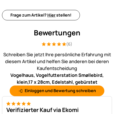
Frage zum Artikel?
Hier
stellen!
Bewertungen
(6)
Bewertung: 5 von 5 (6 Bewertungen)
6 Bewertungen
Schreiben Sie jetzt Ihre persönliche Erfahrung mit
diesem Artikel und helfen Sie anderen bei deren
Kaufentscheidung
Vogelhaus, Vogelfutterstation Smøllebird,
klein,17 x 28cm, Edelstahl, gebürstet
Einloggen und Bewertung schreiben
5 von 5
Verifizierter Kauf via Ekomi