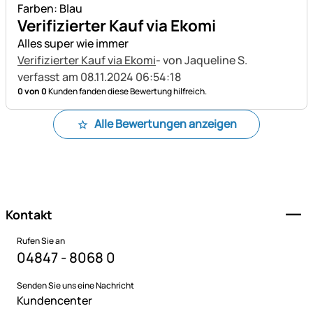
Farben: Blau
Verifizierter Kauf via Ekomi
Alles super wie immer
Verifizierter Kauf via Ekomi
- von Jaqueline S.
verfasst am 08.11.2024 06:54:18
0 von 0
Kunden fanden diese Bewertung hilfreich.
Alle Bewertungen anzeigen
Fußzeile
Kontakt
Rufen Sie an
04847 - 8068 0
Senden Sie uns eine Nachricht
Kundencenter