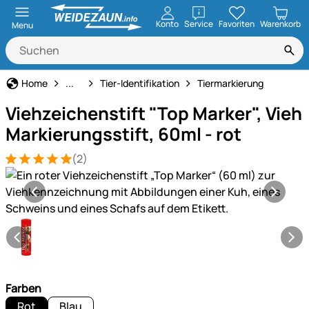
öffnen
Konto
Service
Favoriten
Warenkorb
Menu
Tierbedarf
Home
...
Tier-Identifikation
Tiermarkierung
Viehzeichenstift "Top Marker", Vieh
Markierungsstift, 60ml - rot
(2)
Bewertung: 5 von 5 (2 Bewertungen)
2 Bewertungen
Produktgalerie
Farben
Rot
Blau