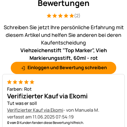
Bewertungen
(2)
Bewertung: 5 von 5 (2 Bewertungen)
2 Bewertungen
Schreiben Sie jetzt Ihre persönliche Erfahrung mit
diesem Artikel und helfen Sie anderen bei deren
Kaufentscheidung
Viehzeichenstift "Top Marker", Vieh
Markierungsstift, 60ml - rot
Einloggen und Bewertung schreiben
5 von 5
Farben: Rot
Verifizierter Kauf via Ekomi
Tut was er soll
Verifizierter Kauf via Ekomi
- von Manuela M.
verfasst am 11.06.2025 07:54:19
0 von 0
Kunden fanden diese Bewertung hilfreich.