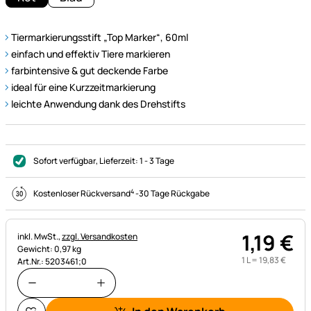
Tiermarkierungsstift „Top Marker“, 60ml
einfach und effektiv Tiere markieren
farbintensive & gut deckende Farbe
ideal für eine Kurzzeitmarkierung
leichte Anwendung dank des Drehstifts
Sofort verfügbar
, Lieferzeit:
1 - 3 Tage
4
Kostenloser Rückversand
-
30 Tage Rückgabe
1
,
19
€
Steuerhinweis:
inkl. MwSt.,
zzgl. Versandkosten
Gewicht: 0,97 kg
1 L =
19
,
83
€
Art.Nr.: 5203461;0