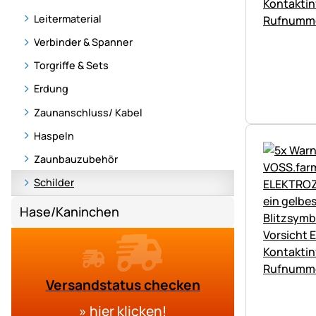
Leitermaterial
Verbinder & Spanner
Torgriffe & Sets
Erdung
Zaunanschluss/ Kabel
Haspeln
Zaunbauzubehör
Schilder
Hase/Kaninchen
Versandstatus checken
»
hier klicken
!