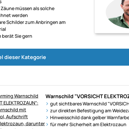
s
e Zäune müssen als solche
chnet werden
are Schilder zum Anbringen am
ial
 berät Sie gern
kel dieser Kategorie
Warnschild "VORSICHT ELEKTRO
gut sichtbares Warnschild "VORSI
zur direkten Befestigung am Weide
Hinweisschild dank gelber Warnfarbe
für mehr Sicherheit am Elektrozaun