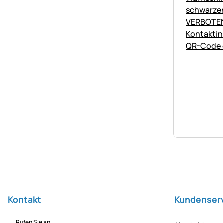
Fußzeile
Kontakt
Kundenser
Rufen Sie an