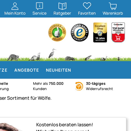
öffnen
öffnen
Mein
Konto
Service
Ratgeber
Favoriten
Warenkorb
TZE
ANGEBOTE
NEUHEITEN
elle
Mehr als
750.000
30-tägiges
erung
Kunden
Widerrufsrecht
Kostenlos beraten lassen!