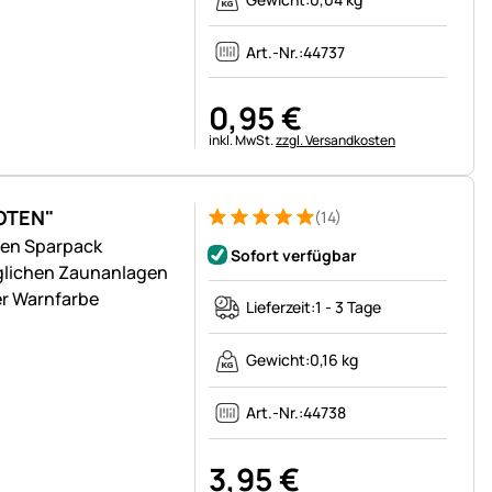
Art.-Nr.:
44737
0
,
95
€
Steuerhinweis:
inkl. MwSt.
zzgl. Versandkosten
OTEN"
(14)
Bewertung: 5 von 5 (14 Bewertungen)
14 Bewertungen
gen Sparpack
Sofort verfügbar
glichen Zaunanlagen
er Warnfarbe
Lieferzeit:
1 - 3 Tage
Gewicht:
0,16 kg
Art.-Nr.:
44738
3
,
95
€