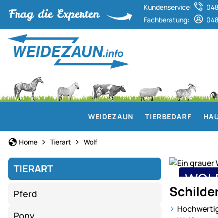
Kundenservice:
048
Fachberatung:
048
WEIDEZAUN
TIERBEDARF
HAU
Home
Tierart
Wolf
TIERART
WOL
Unser
Schilde
Pferd
Sortiment
Schil
für
Hochwertig
Pony
Wölfe