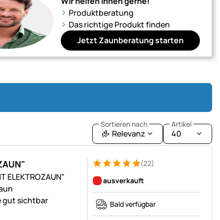
Wir helfen Ihnen gerne!
Produktberatung
Das richtige Produkt finden
Jetzt Zaunberatung starten
Sortieren nach
Artikel
Relevanz
40
ZAUN"
(22)
Bewertung: 5 von 5 (22 Bewertungen)
22 Bewertungen
CHT ELEKTROZAUN"
ausverkauft
zaun
 gut sichtbar
Bald verfügbar