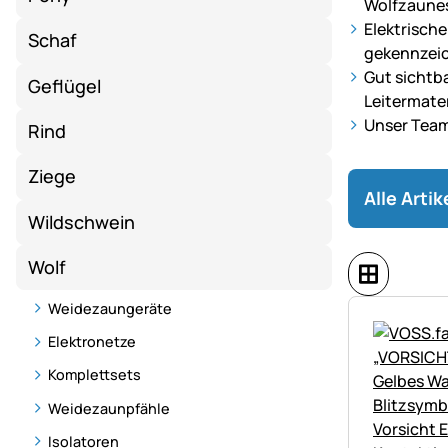
Wolfzaune
Elektrisch
Schaf
gekennzei
Gut sichtb
Geflügel
Leitermater
Unser Team
Rind
Ziege
Alle Arti
Wildschwein
Wolf
Weidezaungeräte
Elektronetze
Komplettsets
Weidezaunpfähle
Isolatoren