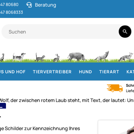
47 80680
Beratung
47 8068333
S UND HOF
TIERVERTREIBER
HUND
TIERART
KA
Schn
Lief
F
r
der für Wolfszäune
e Schilder zur Kennzeichnung Ihres