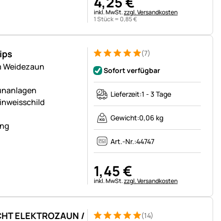
4
,
25
€
Steuerhinweis:
inkl. MwSt.
zzgl. Versandkosten
1 Stück =
0
,
85
€
ips
(7)
Bewertung: 5 von 5 (7 Bewertungen)
7 Bewertungen
m Weidezaun
Sofort verfügbar
unanlagen
Lieferzeit:
1 - 3 Tage
inweisschild
Gewicht:
0,06 kg
ung
Art.-Nr.:
44747
1
,
45
€
Steuerhinweis:
inkl. MwSt.
zzgl. Versandkosten
ICHT ELEKTROZAUN /
(14)
Bewertung: 5 von 5 (14 Bewertungen)
14 Bewertungen