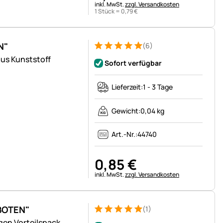
Steuerhinweis:
inkl. MwSt.
zzgl. Versandkosten
1 Stück =
0
,
79
€
N"
(6)
Bewertung: 5 von 5 (6 Bewertungen)
6 Bewertungen
us Kunststoff
Sofort verfügbar
Lieferzeit:
1 - 3 Tage
Gewicht:
0,04 kg
Art.-Nr.:
44740
0
,
85
€
Steuerhinweis:
inkl. MwSt.
zzgl. Versandkosten
BOTEN"
(1)
Bewertung: 5 von 5 (1 Bewertungen)
1 Bewertung
gen Vorteilspack