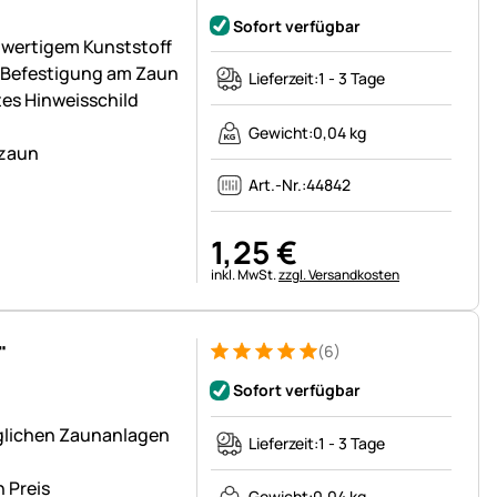
Sofort verfügbar
hwertigem Kunststoff
r Befestigung am Zaun
Lieferzeit:
1 - 3 Tage
es Hinweisschild
Gewicht:
0,04 kg
ezaun
Art.-Nr.:
44842
1
,
25
€
Steuerhinweis:
inkl. MwSt.
zzgl. Versandkosten
"
(6)
Bewertung: 5 von 5 (6 Bewertungen)
6 Bewertungen
Sofort verfügbar
glichen Zaunanlagen
Lieferzeit:
1 - 3 Tage
 Preis
Gewicht:
0,04 kg