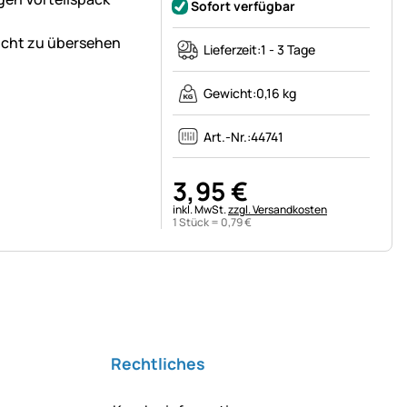
Sofort verfügbar
nicht zu übersehen
Lieferzeit:
1 - 3 Tage
Gewicht:
0,16 kg
Art.-Nr.:
44741
3
,
95
€
Steuerhinweis:
inkl. MwSt.
zzgl. Versandkosten
1 Stück =
0
,
79
€
Rechtliches