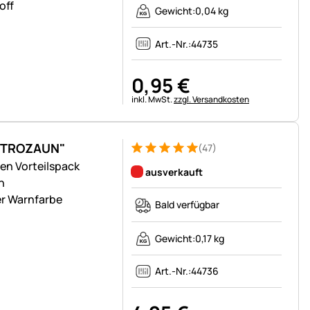
off
Gewicht:
0,04 kg
Art.-Nr.:
44735
0
,
95
€
Steuerhinweis:
inkl. MwSt.
zzgl. Versandkosten
EKTROZAUN"
(47)
Bewertung: 5 von 5 (47 Bewertungen)
47 Bewertungen
en Vorteilspack
ausverkauft
n
er Warnfarbe
Bald verfügbar
Gewicht:
0,17 kg
Art.-Nr.:
44736