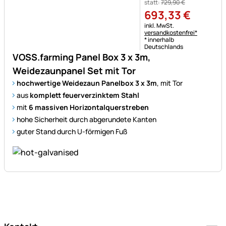
statt:
729
,
90
€
693
,
33
€
Steuerhinweis:
inkl. MwSt.
versandkostenfrei*
* innerhalb
Deutschlands
VOSS.farming Panel Box 3 x 3m,
Weidezaunpanel Set mit Tor
hochwertige Weidezaun Panelbox 3 x 3m
, mit Tor
aus
komplett feuerverzinktem Stahl
mit
6 massiven Horizontalquerstreben
hohe Sicherheit durch abgerundete Kanten
guter Stand durch U-förmigen Fuß
Fußzeile