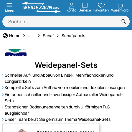
öffnen
Konto
Service
Favoriten
Warenkorb
Menu
Tierart
Home
...
Schaf
Schafpanels
SCHAF
Weidepanel-Sets
Alles für die Schafhaltung
Schneller Auf- und Abbau von Einzel-, Mehrfachboxen und
Longierzirkeln
Komplette Sets zum Aufbau von mobilen und flexiblen Lösungen
Einfacher, schneller und zuverlässiger Aufbau aller Weidepanel-
Sets
Standsicher, Bodenunebenheiten durch U-förmigen Fuß
ausgleichbar
Unser Team berät Sie gern zum Thema Weidepanel-Sets