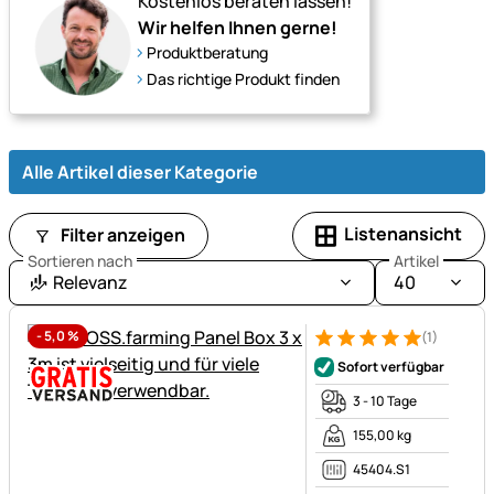
Kostenlos beraten lassen!
Wir helfen Ihnen gerne!
Produktberatung
Das richtige Produkt finden
Alle Artikel dieser Kategorie
Listenansicht
Filter anzeigen
Sortieren nach
Artikel
Relevanz
40
-
5,0
%
(1)
Bewertung: 5 von 5 (1 Bewert
1 Bewertung
Sofort verfügbar
3 - 10 Tage
155,00 kg
45404.S1