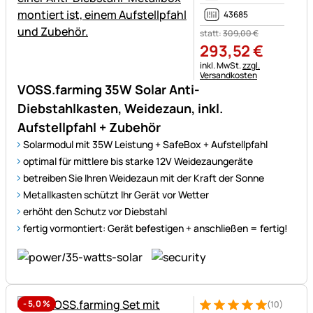
43685
statt:
309
,
00
€
293
,
52
€
Steuerhinweis:
inkl. MwSt.
zzgl.
Versandkosten
VOSS.farming 35W Solar Anti-
Diebstahlkasten, Weidezaun, inkl.
Aufstellpfahl + Zubehör
Solarmodul mit 35W Leistung + SafeBox + Aufstellpfahl
optimal für mittlere bis starke 12V Weidezaungeräte
betreiben Sie Ihren Weidezaun mit der Kraft der Sonne
Metallkasten schützt Ihr Gerät vor Wetter
erhöht den Schutz vor Diebstahl
fertig vormontiert: Gerät befestigen + anschließen = fertig!
-
5,0
%
(10)
Bewertung: 5 von 5 (10 Bewe
10 Bewertungen