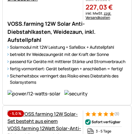
227
,
03
€
Steuerhinweis:
inkl. MwSt.
zzgl.
Versandkosten
VOSS.farming 12W Solar Anti-
Diebstahlkasten, Weidezaun, inkl.
Aufstellpfahl
Solarmodul mit 12W Leistung + SafeBox + Aufstellpfahl
betreibt Ihr Weidezaungerät mit der Kraft der Sonne
passend für Geräte mit mittlerer Stärke und Stromverbrauch
fertig vormontiert: Gerät befestigen + anschließen = fertig!
Sicherheitsbox verringert das Risiko eines Diebstahls des
Solarsystems
-
5,0
%
(3)
Bewertung: 5 von 5 (3 Bewer
3 Bewertungen
Sofort verfügbar
3 - 5 Tage