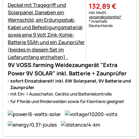
132
,
89
€
Steuerhinweis:
inkl. MwSt.
versandkostenfrei*
* innerhalb
Deutschlands
9V VOSS.farming Weidezaungerät "Extra
Power 9V SOLAR" inkl. Batterie + Zaunprüfer
sofort Einsatzbereit! inkl. 6W Solarpanel, 9V Batterie und
Zaunprüfer
mit Ein- / Ausschalter, Geräte und Batteriekontrolle
für Pferde und Rinderweiden sowie für Kleintiere geeignet