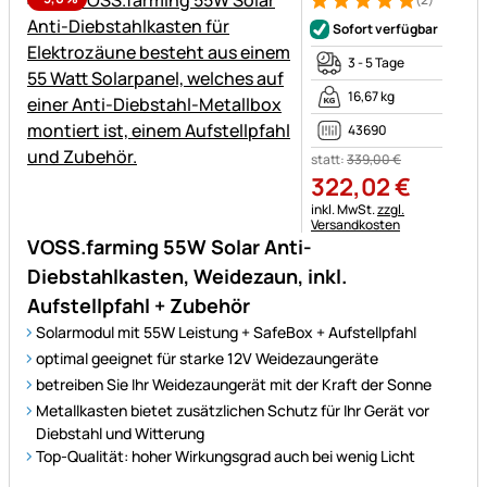
Bewertung: 5 von 5 (2 Bewer
2 Bewertungen
Sofort verfügbar
3 - 5 Tage
16,67 kg
43690
statt:
339
,
00
€
322
,
02
€
Steuerhinweis:
inkl. MwSt.
zzgl.
Versandkosten
VOSS.farming 55W Solar Anti-
Diebstahlkasten, Weidezaun, inkl.
Aufstellpfahl + Zubehör
Solarmodul mit 55W Leistung + SafeBox + Aufstellpfahl
optimal geeignet für starke 12V Weidezaungeräte
betreiben Sie Ihr Weidezaungerät mit der Kraft der Sonne
Metallkasten bietet zusätzlichen Schutz für Ihr Gerät vor
Diebstahl und Witterung
Top-Qualität: hoher Wirkungsgrad auch bei wenig Licht