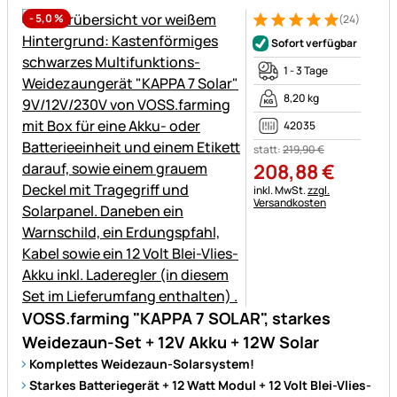
-
5,0
%
(24)
Bewertung: 5 von 5 (24 Bewe
24 Bewertungen
Sofort verfügbar
1 - 3 Tage
8,20 kg
42035
statt:
219
,
90
€
208
,
88
€
Steuerhinweis:
inkl. MwSt.
zzgl.
Versandkosten
VOSS.farming "KAPPA 7 SOLAR", starkes
Weidezaun-Set + 12V Akku + 12W Solar
Komplettes Weidezaun-Solarsystem!
Starkes Batteriegerät + 12 Watt Modul + 12 Volt Blei-Vlies-