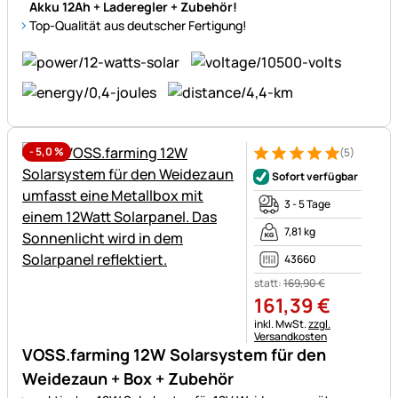
Akku 12Ah + Laderegler + Zubehör!
Top-Qualität aus deutscher Fertigung!
-
5,0
%
(5)
Bewertung: 5 von 5 (5 Bewer
5 Bewertungen
Sofort verfügbar
3 - 5 Tage
7,81 kg
43660
statt:
169
,
90
€
161
,
39
€
Steuerhinweis:
inkl. MwSt.
zzgl.
Versandkosten
VOSS.farming 12W Solarsystem für den
Weidezaun + Box + Zubehör