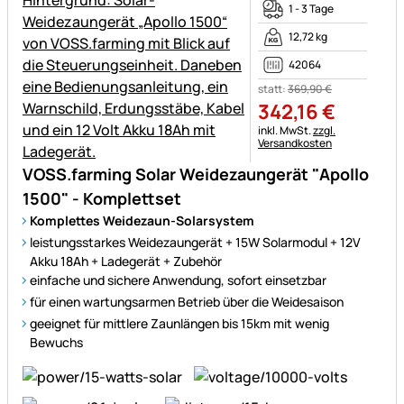
1 - 3 Tage
12,72 kg
42064
statt:
369
,
90
€
342
,
16
€
Steuerhinweis:
inkl. MwSt.
zzgl.
Versandkosten
VOSS.farming Solar Weidezaungerät "Apollo
1500" - Komplettset
Komplettes Weidezaun-Solarsystem
leistungsstarkes Weidezaungerät + 15W Solarmodul + 12V
Akku 18Ah + Ladegerät + Zubehör
einfache und sichere Anwendung, sofort einsetzbar
für einen wartungsarmen Betrieb über die Weidesaison
geeignet für mittlere Zaunlängen bis 15km mit wenig
Bewuchs