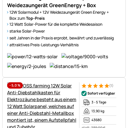
Weidezaungerät GreenEnergy + Box
12W Solarmodul + 12V Weidezaungerät Green Energy +
Box zum
Top-Preis
12 Watt Solar-Power für die komplette Weidesaison
starke Solar-Power
seit Jahren in der Praxis erprobt, bewährt und zuverlässig
attraktives Preis-Leistungs-Verhältnis
-
5,0
%
(1)
Bewertung: 5 von 5 (1 Bewert
1 Bewertung
Sofort verfügbar
3 - 5 Tage
13,90 kg
43680
statt:
239
,
00
€