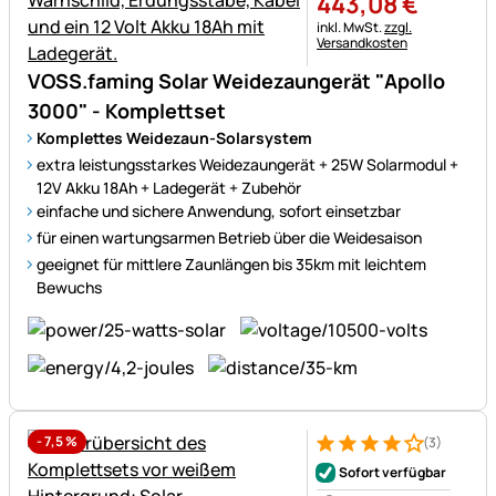
443
,
08
€
Steuerhinweis:
inkl. MwSt.
zzgl.
Versandkosten
VOSS.faming Solar Weidezaungerät "Apollo
3000" - Komplettset
Komplettes Weidezaun-Solarsystem
extra leistungsstarkes Weidezaungerät + 25W Solarmodul +
12V Akku 18Ah + Ladegerät + Zubehör
einfache und sichere Anwendung, sofort einsetzbar
für einen wartungsarmen Betrieb über die Weidesaison
geeignet für mittlere Zaunlängen bis 35km mit leichtem
Bewuchs
-
7,5
%
(3)
Bewertung: 4 von 5 (3 Bewer
3 Bewertungen
Sofort verfügbar