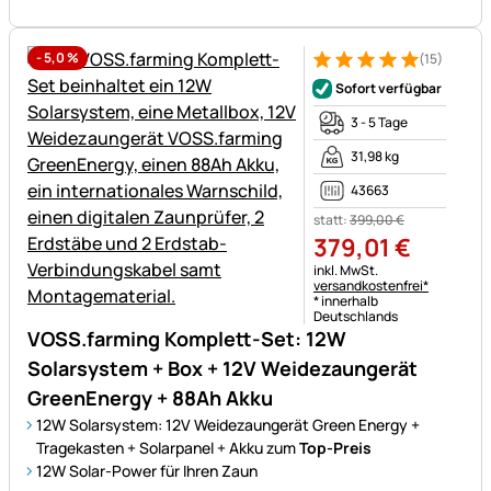
-
5,0
%
(15)
Bewertung: 5 von 5 (15 Bewe
15 Bewertungen
Sofort verfügbar
3 - 5 Tage
31,98 kg
43663
statt:
399
,
00
€
379
,
01
€
Steuerhinweis:
inkl. MwSt.
versandkostenfrei*
* innerhalb
Deutschlands
VOSS.farming Komplett-Set: 12W
Solarsystem + Box + 12V Weidezaungerät
GreenEnergy + 88Ah Akku
12W Solarsystem: 12V Weidezaungerät Green Energy +
Tragekasten + Solarpanel + Akku zum
Top-Preis
12W Solar-Power für Ihren Zaun