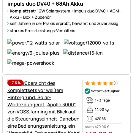
impuls duo DV40 + 88Ah Akku
Komplettset:
12W Solarsystem + impuls duo DV40 + AGM-
Akku + Box + Zubehör
seit Jahren in der Praxis erprobt, bewährt und zuverlässig
starkes Preis-Leistungs-Verhältnis
-
7,5
%
(1)
Bewertung: 5 von 5 (1 Bewert
1 Bewertung
Sofort verfügbar
1 - 3 Tage
14,00 kg
42066
statt:
479
,
00
€