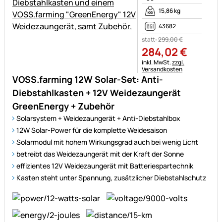
15,86 kg
43682
statt:
299
,
00
€
284
,
02
€
Steuerhinweis:
inkl. MwSt.
zzgl.
Versandkosten
VOSS.farming 12W Solar-Set: Anti-
Diebstahlkasten + 12V Weidezaungerät
GreenEnergy + Zubehör
Solarsystem + Weidezaungerät + Anti-Diebstahlbox
12W Solar-Power für die komplette Weidesaison
Solarmodul mit hohem Wirkungsgrad auch bei wenig Licht
betreibt das Weidezaungerät mit der Kraft der Sonne
effizientes 12V Weidezaungerät mit Batteriespartechnik
Kasten steht unter Spannung, zusätzlicher Diebstahlschutz