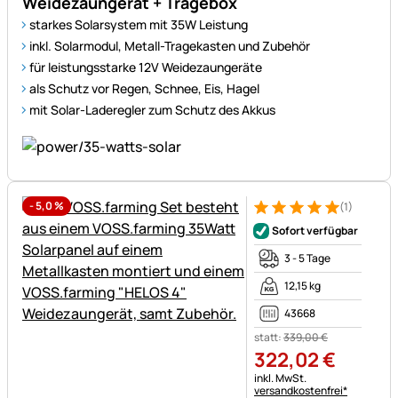
Weidezaungerät + Tragebox
starkes Solarsystem mit 35W Leistung
inkl. Solarmodul, Metall-Tragekasten und Zubehör
für leistungsstarke 12V Weidezaungeräte
als Schutz vor Regen, Schnee, Eis, Hagel
mit Solar-Laderegler zum Schutz des Akkus
-
5,0
%
(1)
Bewertung: 5 von 5 (1 Bewert
1 Bewertung
Sofort verfügbar
3 - 5 Tage
12,15 kg
43668
statt:
339
,
00
€
322
,
02
€
Steuerhinweis:
inkl. MwSt.
versandkostenfrei*