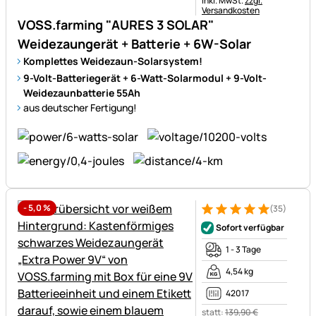
inkl. MwSt.
zzgl.
Versandkosten
VOSS.farming "AURES 3 SOLAR"
Weidezaungerät + Batterie + 6W-Solar
Komplettes Weidezaun-Solarsystem!
9-Volt-Batteriegerät + 6-Watt-Solarmodul + 9-Volt-
Weidezaunbatterie 55Ah
aus deutscher Fertigung!
-
5,0
%
(35)
Bewertung: 5 von 5 (35 Bewe
35 Bewertungen
Sofort verfügbar
1 - 3 Tage
4,54 kg
42017
statt:
139
,
90
€