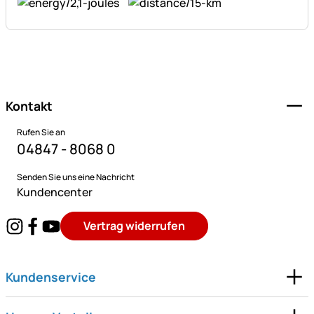
Fußzeile
Kontakt
Rufen Sie an
04847 - 8068 0
Senden Sie uns eine Nachricht
Kundencenter
Vertrag widerrufen
Kundenservice