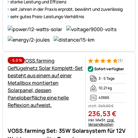
starke Leistung und Effizienz
seit Jahren in der Praxis erprobt, bewährt und zuverlässig
sehr gutes Preis-Leistungs-Verhältnis
-
5,0
%
(3)
Bewertung: 5 von 5 (3 Bewer
3 Bewertungen
Sofort verfügbar
3 - 5 Tage
10,21 kg
43665
statt:
249
,
00
€
236
,
53
€
Steuerhinweis:
inkl. MwSt.
zzgl.
Versandkosten
VOSS.farming Set: 35W Solarsystem für 12V