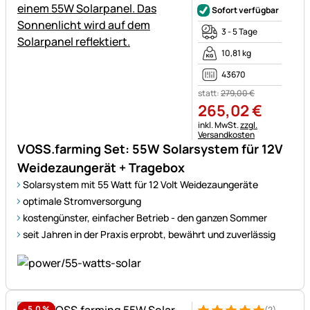
Sofort verfügbar
3 - 5 Tage
10,81 kg
43670
statt:
279
,
00
€
265
,
02
€
Steuerhinweis:
inkl. MwSt.
zzgl.
Versandkosten
VOSS.farming Set: 55W Solarsystem für 12V
Weidezaungerät + Tragebox
Solarsystem mit 55 Watt für 12 Volt Weidezaungeräte
optimale Stromversorgung
kostengünster, einfacher Betrieb - den ganzen Sommer
seit Jahren in der Praxis erprobt, bewährt und zuverlässig
-
5,0
%
(2)