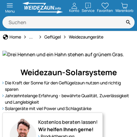
öffnen
Konto
Service
Favoriten
Warenkorb
Menu
Tierart
Home
...
Geflügel
Weidezaungeräte
Unser
Weidezaun-Solarsysteme
Sortiment
für
Die Kraft der Sonne für den Geflügelzaun nutzen und richtig
Geflügel
sparen
–
Jahrzehntelange Erfahrung - bewährte Qualität, Zuverlässigkeit
und Langlebigkeit
Qualität
Solargeräte mit viel Power und Schlagstärke
und
Vielfalt
Kostenlos beraten lassen!
für
Wir helfen Ihnen gerne!
Ihre
Produktberatung