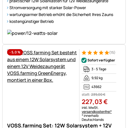
praktischer 12W Solarkasten für 12V Weidezaungeräte
Stromversorgung mit starker Solar-Power
wartungsarmer Betrieb erhöht die Sicherheit Ihres Zauns
kostengünstiger Betrieb
-
5,0
%
(15)
Bewertung: 5 von 5 (15 Bewe
15 Bewertungen
Sofort verfügbar
3 - 5 Tage
9,92 kg
43662
statt:
239
,
00
€
227
,
03
€
Steuerhinweis:
inkl. MwSt.
versandkostenfrei*
* innerhalb
Deutschlands
VOSS.farming Set: 12W Solarsystem + 12V