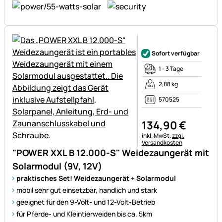
Noch keine Bewertungen ab
Sofort verfügbar
1 - 3 Tage
2,88 kg
570525
134
,
90
€
Steuerhinweis:
inkl. MwSt.
zzgl.
Versandkosten
"POWER XXL B 12.000-S" Weidezaungerät mit
Solarmodul (9V, 12V)
praktisches Set! Weidezaungerät + Solarmodul
mobil sehr gut einsetzbar, handlich und stark
geeignet für den 9-Volt- und 12-Volt-Betrieb
für Pferde- und Kleintierweiden bis ca. 5km