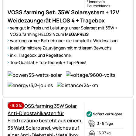
* innerhalb
Deutschlands
VOSS.farming Set: 35W Solarsystem + 12V
Weidezaungerät HELOS 4 + Tragebox
sehr gut in Preis und Leistung: unser Solarset mit 35W +
VOSS.farming HELOS 4 zum
MEGAPREIS
wartungsarmer Betrieb über die komplette Weidesaison
ideal für mittlere Zaunlängen mit mittlerem Bewuchs
inkl. Tragebox und Regeltechnik
Top-Qualität + Top-Technik + Top-Preis!
-
5,0
%
Noch keine Bewertungen ab
Sofort verfügbar
3 - 5 Tage
16,07 kg