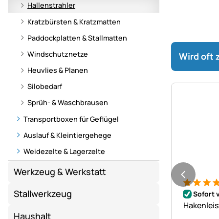
Hallenstrahler
Kratzbürsten & Kratzmatten
Paddockplatten & Stallmatten
Windschutznetze
Wird oft
Heuvlies & Planen
Silobedarf
Sprüh- & Waschbrausen
Transportboxen für Geflügel
Auslauf & Kleintiergehege
Weidezelte & Lagerzelte
Werkzeug & Werkstatt
Bewertung
1 Bewert
Stallwerkzeug
Sofort 
Hakenleis
Haushalt