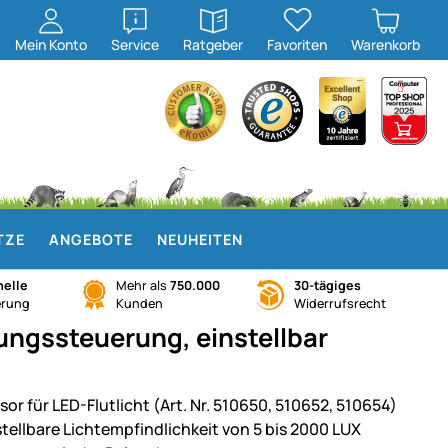
öffnen
öffnen
Mein
Konto
Service
Ratgeber
Favoriten
Warenkorb
TZE
ANGEBOTE
NEUHEITEN
elle
Mehr als
750.000
30-tägiges
erung
Kunden
Widerrufsrecht
ungssteuerung, einstellbar
sor für LED-Flutlicht (Art. Nr. 510650, 510652, 510654)
stellbare Lichtempfindlichkeit von 5 bis 2000 LUX