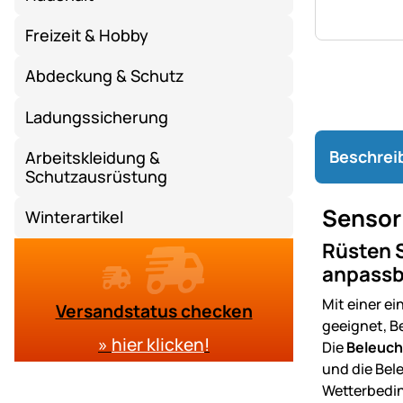
Freizeit & Hobby
Abdeckung & Schutz
Ladungssicherung
Beschrei
Arbeitskleidung &
Schutzausrüstung
Sensor 
Winterartikel
Rüsten S
anpassba
Mit einer ei
Versandstatus checken
geeignet, B
»
hier klicken
!
Die
Beleuc
und die Bel
Wetterbedin