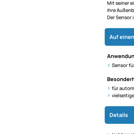
Mit seiner 
ihre Außenb
Der Sensor i
Auf einen
Anwendun
Sensor für
Besonderh
für auto
vielseitig
Details