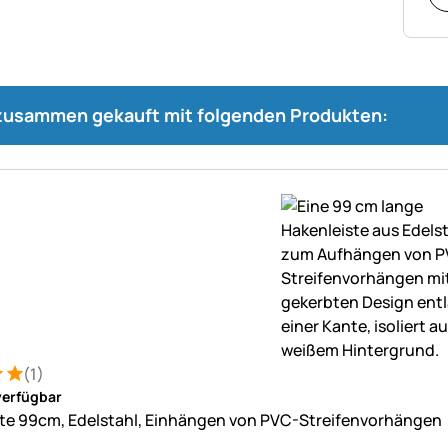
 zusammen gekauft mit folgenden Produkten:
(1)
: 5 von 5 (1 Bewertungen)
ung
verfügbar
te 99cm, Edelstahl, Einhängen von PVC-Streifenvorhängen