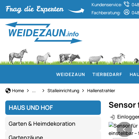
Kundenservice:
048
Fachberatung:
048
WEIDEZAUN
TIERBEDARF
HAU
Stall- & Tierzuchtbedarf
Home
...
Stalleinrichtung
Hallenstrahler
Sensor 
HAUS UND HOF
Einlogge
Garten & Heimdekoration
Produktgaler
Gartenzäune