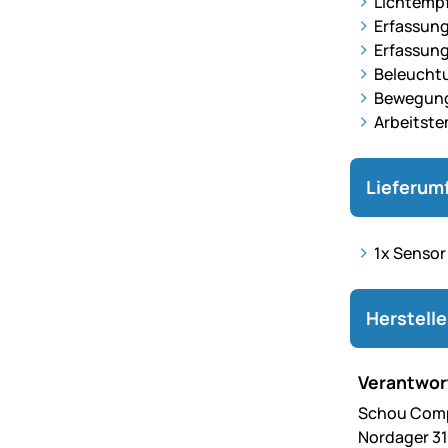
Lichtempfi
Erfassungs
Erfassung
Beleuchtu
Bewegungs
Arbeitste
Lieferum
1x Sensor
Herstell
Verantwort
Schou Com
Nordager 31