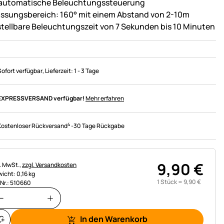
 automatische Beleuchtungssteuerung
assungsbereich: 160° mit einem Abstand von 2-10m
stellbare Beleuchtungszeit von 7 Sekunden bis 10 Minuten
Sofort verfügbar
, Lieferzeit:
1 - 3 Tage
EXPRESSVERSAND verfügbar!
Mehr erfahren
4
Kostenloser Rückversand
-
30 Tage Rückgabe
9
,
90
€
uerhinweis:
l. MwSt.,
zzgl. Versandkosten
icht: 0,16 kg
1 Stück =
9
,
90
€
.Nr.: 510660
In den Warenkorb