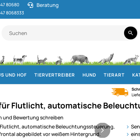
47 80680
Beratung
47 8068333
S UND HOF
TIERVERTREIBER
HUND
TIERART
KA
Schn
Lief
für Flutlicht, automatische Beleucht
n und Bewertung schreiben
ie
Sen
ein