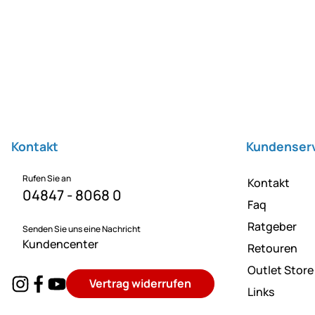
Fußzeile
Kontakt
Kundenser
Rufen Sie an
Kontakt
04847 - 8068 0
Faq
Ratgeber
Senden Sie uns eine Nachricht
Kundencenter
Retouren
Outlet Store
Vertrag widerrufen
Links