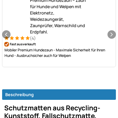
(4)
Bewertung: 5 von 5 (4 Bewertungen)
4 Bewertungen
Fast ausverkauft
Mobiler Premium Hundezaun - Maximale Sicherheit für Ihren
Hund - Ausbruchsicher auch für Welpen
Beschreibung
Schutzmatten aus Recycling-
Kunststoff, Fallschutzmatte,