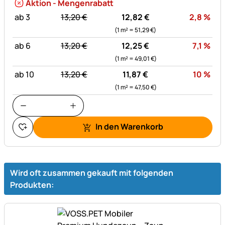
Aktion - Mengenrabatt
statt:
Rab
ab 3
13,
20
€
12,
82
€
2,8
%
(1 m² =
51,
29
€
)
statt:
Rab
ab 6
13,
20
€
12,
25
€
7,1
%
(1 m² =
49,
01
€
)
statt:
Rab
ab 10
13,
20
€
11,
87
€
10
%
(1 m² =
47,
50
€
)
In den Warenkorb
Wird oft zusammen gekauft mit folgenden
Produkten: