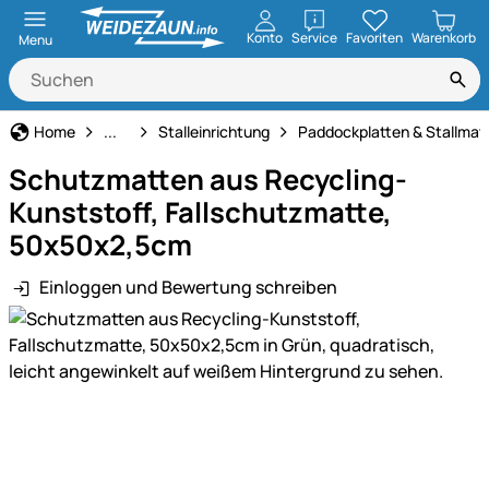
öffnen
Konto
Service
Favoriten
Warenkorb
Menu
Stall- & Tierzuchtbedarf
Home
...
Stalleinrichtung
Paddockplatten & Stallmat
Schutzmatten aus Recycling-
Kunststoff, Fallschutzmatte,
50x50x2,5cm
Einloggen und Bewertung schreiben
Produktgalerie