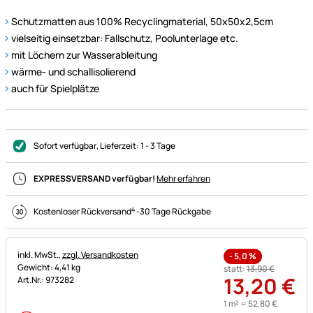
Schutzmatten aus 100% Recyclingmaterial, 50x50x2,5cm
vielseitig einsetzbar: Fallschutz, Poolunterlage etc.
mit Löchern zur Wasserableitung
wärme- und schallisolierend
auch für Spielplätze
Sofort verfügbar
, Lieferzeit:
1 - 3 Tage
EXPRESSVERSAND verfügbar!
Mehr erfahren
4
Kostenloser Rückversand
-
30 Tage Rückgabe
Steuerhinweis:
inkl. MwSt.,
zzgl. Versandkosten
-
5,0
%
Gewicht: 4,41 kg
statt:
13
,
90
€
13
,
20
€
Art.Nr.: 973282
1 m² =
52
,
80
€