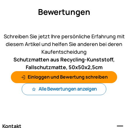
Bewertungen
Noch keine Bewertungen ab
Schreiben Sie jetzt Ihre persönliche Erfahrung mit
diesem Artikel und helfen Sie anderen bei deren
Kaufentscheidung
Schutzmatten aus Recycling-Kunststoff,
Fallschutzmatte, 50x50x2,5cm
Einloggen und Bewertung schreiben
Alle Bewertungen anzeigen
Fußzeile
Kontakt