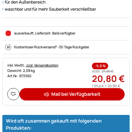
für den Außenbereich
waschbar und für mehr Sauberkeit verschließbar
ausverkauft
, Lieferzeit:
Bald verfügbar
4
Kostenloser Rückversand
-
30 Tage Rückgabe
Steuerhinweis:
inkl. MwSt.,
zzgl. Versandkosten
-
5,0
%
Gewicht: 2,08 kg
statt:
21
,
90
€
20
,
80
€
Art.Nr.: 973360
1 Stück =
20
,
80
€
Mail bei Verfügbarkeit
Wird oft zusammen gekauft mit folgenden
Produkten: