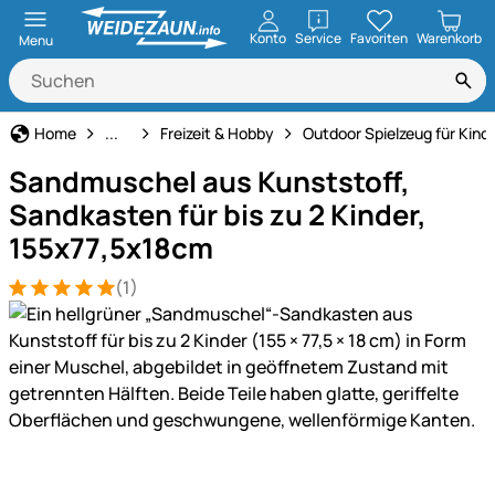
öffnen
Konto
Service
Favoriten
Warenkorb
Menu
Haus und Hof
Home
...
Freizeit & Hobby
Outdoor Spielzeug für Kind
Sandmuschel aus Kunststoff,
Sandkasten für bis zu 2 Kinder,
155x77,5x18cm
(1)
Bewertung: 5 von 5 (1 Bewertungen)
1 Bewertung
Produktgalerie