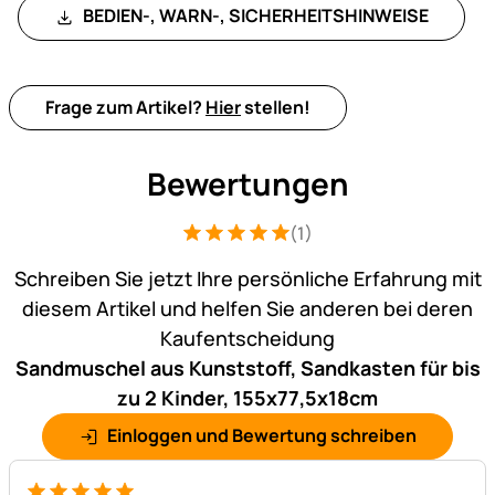
BEDIEN-, WARN-, SICHERHEITSHINWEISE
Frage zum Artikel?
Hier
stellen!
Bewertungen
(1)
Bewertung: 5 von 5 (1 Bewertungen)
1 Bewertung
Schreiben Sie jetzt Ihre persönliche Erfahrung mit
diesem Artikel und helfen Sie anderen bei deren
Kaufentscheidung
Sandmuschel aus Kunststoff, Sandkasten für bis
zu 2 Kinder, 155x77,5x18cm
Einloggen und Bewertung schreiben