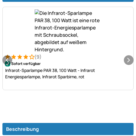
(9)
Bewertung: 4 von 5 (9 Bewertungen)
9 Bewertungen
Sofort verfügbar
Infrarot-Sparlampe PAR 38, 100 Watt - Infrarot
Energiesparlampe, Infrarot Sparbirne, rot
Beschreibung