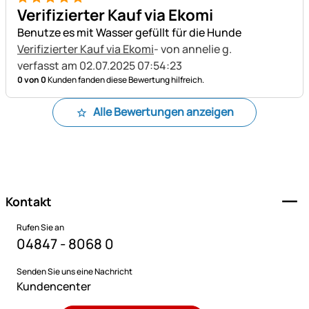
5 von 5
Verifizierter Kauf via Ekomi
Benutze es mit Wasser gefüllt für die Hunde
Verifizierter Kauf via Ekomi
- von annelie g.
verfasst am 02.07.2025 07:54:23
0 von 0
Kunden fanden diese Bewertung hilfreich.
Alle Bewertungen anzeigen
Fußzeile
Kontakt
Rufen Sie an
04847 - 8068 0
Senden Sie uns eine Nachricht
Kundencenter