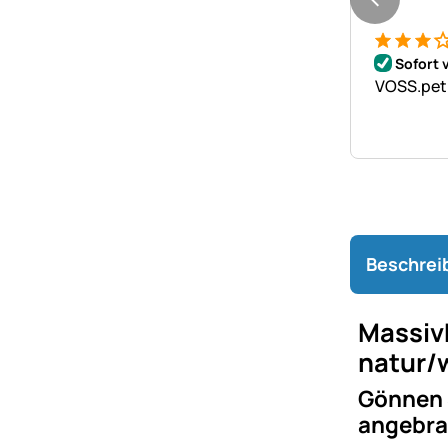
Bewertung
2 Bewert
Sofort 
VOSS.pet
Beschrei
Massiv
natur/
Gönnen 
angebra