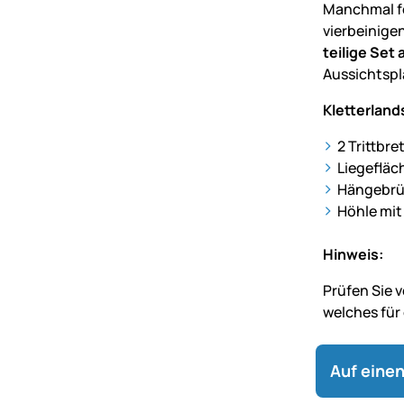
Manchmal fe
vierbeinigen
teilige Set
Aussichtspl
Kletterland
2 Trittbre
Liegefläc
Hängebrü
Höhle mit
Hinweis:
Prüfen Sie 
welches für
Auf einen