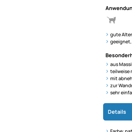
Anwendun
gute Alte
geeignet,
Besonderh
aus Massi
teilweise
mit abne
zur Wan
sehr einf
Details
Farbe: na