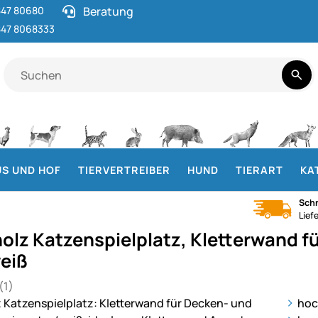
47 80680
Beratung
47 8068333
S UND HOF
TIERVERTREIBER
HUND
TIERART
KA
Schn
Lief
olz Katzenspielplatz, Kletterwand 
eiß
(1)
 von 5 (1 Bewertungen)
ie
hoc