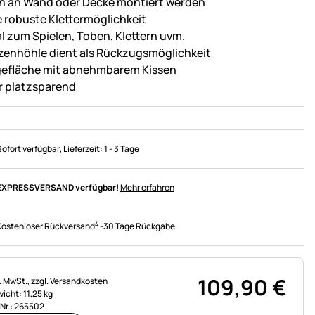
n an Wand oder Decke montiert werden
e robuste Klettermöglichkeit
al zum Spielen, Toben, Klettern uvm.
zenhöhle dient als Rückzugsmöglichkeit
gefläche mit abnehmbarem Kissen
r platzsparend
Sofort verfügbar
, Lieferzeit:
1 - 3 Tage
EXPRESSVERSAND verfügbar!
Mehr erfahren
4
Kostenloser Rückversand
-
30 Tage Rückgabe
109
,
90
€
uerhinweis:
l. MwSt.,
zzgl. Versandkosten
icht: 11,25 kg
.Nr.: 265502