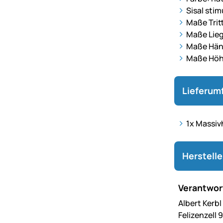
Sisal stim
Maße Trit
Maße Lieg
Maße Häng
Maße Höhl
Lieferum
1x Massiv
Herstell
Verantwort
Albert Kerb
Felizenzell 9