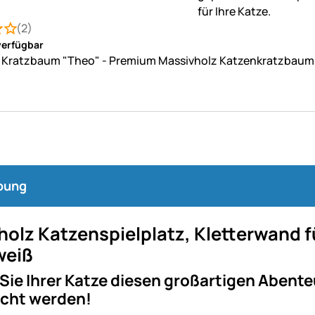
(2)
: 3 von 5 (2 Bewertungen)
ungen
verfügbar
 Kratzbaum "Theo" - Premium Massivholz Katzenkratzbaum
bung
holz Katzenspielplatz, Kletterwand
weiß
Sie Ihrer Katze diesen großartigen Abent
cht werden!