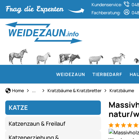
Kundenservice:
048
Fachberatung:
048
WEIDEZAUN
TIERBEDARF
HAU
Katze
Home
...
Kratzbäume & Kratzbretter
Kratzbäume
Massivh
KATZE
natur/w
Katzenzaun & Freilauf
Bewertung: 5
1 Bewertung
Produktgaler
Katzenerziehung &