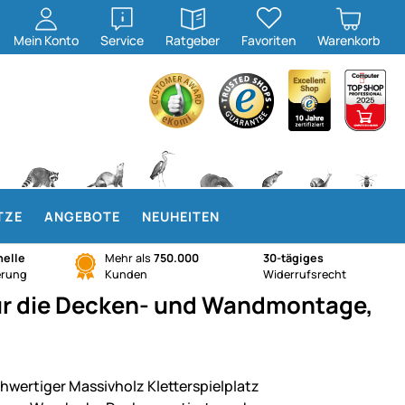
öffnen
öffnen
Mein
Konto
Service
Ratgeber
Favoriten
Warenkorb
TZE
ANGEBOTE
NEUHEITEN
elle
Mehr als
750.000
30-tägiges
erung
Kunden
Widerrufsrecht
für die Decken- und Wandmontage,
hwertiger Massivholz Kletterspielplatz