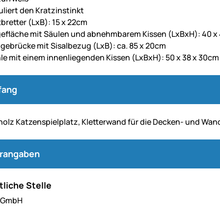
uliert den Kratzinstinkt
tbretter (LxB): 15 x 22cm
efläche mit Säulen und abnehmbarem Kissen (LxBxH): 40 x
ebrücke mit Sisalbezug (LxB): ca. 85 x 20cm
e mit einem innenliegenden Kissen (LxBxH): 50 x 38 x 30cm
fang
holz Katzenspielplatz, Kletterwand für die Decken- und Wa
erangaben
liche Stelle
l GmbH