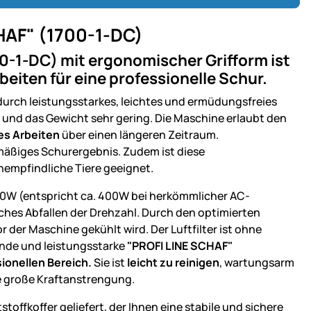
HAF" (1700-1-DC)
0-1-DC) mit ergonomischer Grifform ist
eiten für eine professionelle Schur.
urch leistungsstarkes, leichtes und ermüdungsfreies
 und das Gewicht sehr gering. Die Maschine erlaubt den
s Arbeiten
über einen längeren Zeitraum.
hmäßiges Schurergebnis. Zudem ist diese
empfindliche Tiere geeignet.
00W (entspricht ca. 400W bei herkömmlicher AC-
hes Abfallen der Drehzahl. Durch den optimierten
der Maschine gekühlt wird. Der Luftfilter ist ohne
nde und leistungsstarke
"PROFI LINE SCHAF"
ionellen Bereich.
Sie ist
leicht zu reinigen
, wartungsarm
e große Kraftanstrengung.
offkoffer geliefert, der Ihnen eine stabile und sichere