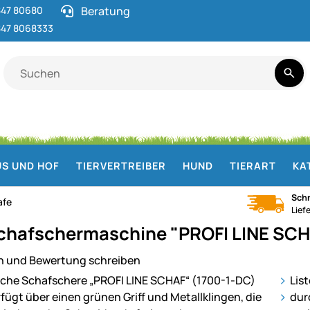
47 80680
Beratung
47 8068333
S UND HOF
TIERVERTREIBER
HUND
TIERART
KA
Schn
afe
Lief
Schafschermaschine "PROFI LINE SCH
n und Bewertung schreiben
ie
Lis
dur