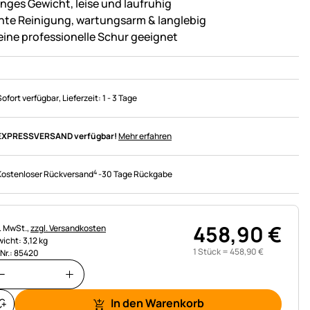
inges Gewicht, leise und laufruhig
chte Reinigung, wartungsarm & langlebig
 eine professionelle Schur geeignet
Sofort verfügbar
, Lieferzeit:
1 - 3 Tage
EXPRESSVERSAND verfügbar!
Mehr erfahren
4
Kostenloser Rückversand
-
30 Tage Rückgabe
458
,
90
€
uerhinweis:
l. MwSt.,
zzgl. Versandkosten
icht: 3,12 kg
1 Stück =
458
,
90
€
.Nr.: 85420
In den Warenkorb