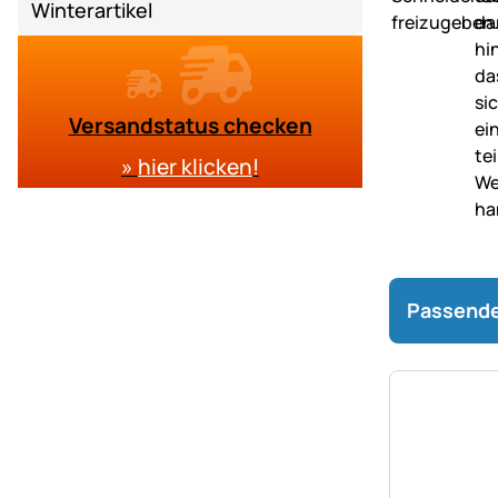
Winterartikel
Versandstatus checken
»
hier klicken
!
Passende