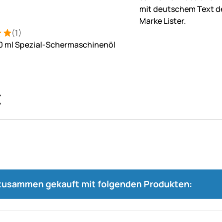
(1)
: 5 von 5 (1 Bewertungen)
ung
 50 ml Spezial-Schermaschinenöl
€
 zusammen gekauft mit folgenden Produkten: