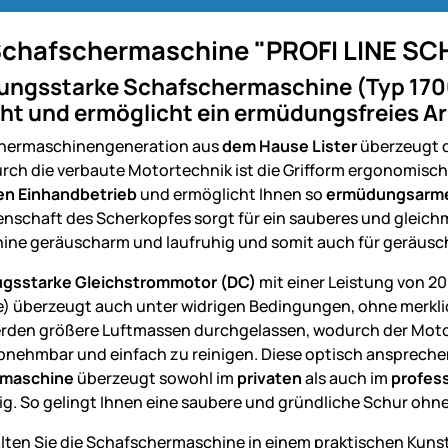
 Schafschermaschine "PROFI LINE SC
tungsstarke Schafschermaschine (Typ 170
cht und ermöglicht ein ermüdungsfreies Arb
chermaschinengeneration aus
dem Hause Lister
überzeugt d
urch die verbaute Motortechnik ist die Grifform ergonomisch
en Einhandbetrieb
und ermöglicht Ihnen so
ermüdungsarme
genschaft des Scherkopfes sorgt für ein sauberes und gleic
ne geräuscharm und laufruhig und somit auch für geräusch
gsstarke Gleichstrommotor (DC)
mit einer Leistung von 2
) überzeugt auch unter widrigen Bedingungen, ohne merklic
werden größere Luftmassen durchgelassen, wodurch der Motor 
nehmbar und einfach zu reinigen.
Diese optisch anspreche
rmaschine
überzeugt sowohl im
privaten
als auch im
profess
ig.
So gelingt Ihnen eine saubere und gründliche Schur ohn
lten Sie die Schafschermaschine in einem praktischen Kunstst