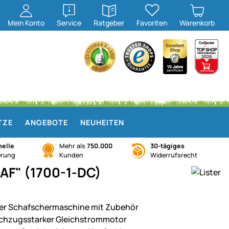
öffnen
öffnen
Mein
Konto
Service
Ratgeber
Favoriten
Warenkorb
TZE
ANGEBOTE
NEUHEITEN
elle
Mehr als
750.000
30-tägiges
erung
Kunden
Widerrufsrecht
AF" (1700-1-DC)
ter Schafschermaschine mit Zubehör
chzugsstarker Gleichstrommotor