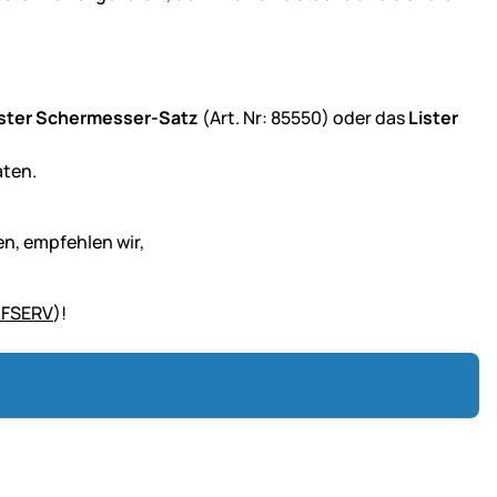
ister Schermesser-Satz
(Art. Nr: 85550) oder das
Lister
aten.
n, empfehlen wir,
EIFSERV
)!