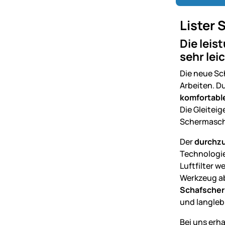
Lister
Die leis
sehr lei
Die neue S
Arbeiten. D
komfortabl
Die Gleitei
Schermaschi
Der
durchzu
Technologie
Luftfilter 
Werkzeug ab
Schafsche
und langleb
Bei uns erha