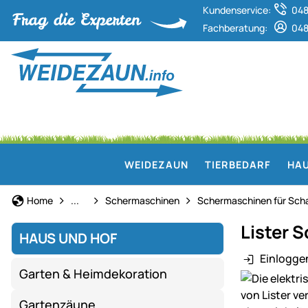
Kundenservice:
048
Fachberatung:
048
WEIDEZAUN
TIERBEDARF
HAU
Technik für Haus & Hof
Home
...
Schermaschinen
Schermaschinen für Sch
Lister 
HAUS UND HOF
Einlogge
Garten & Heimdekoration
Produktgaler
Gartenzäune