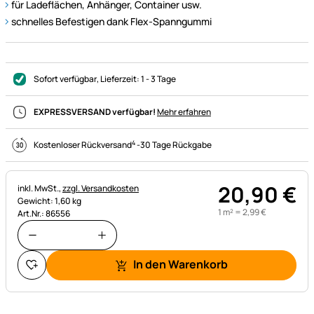
für Ladeflächen, Anhänger, Container usw.
schnelles Befestigen dank Flex-Spanngummi
Sofort verfügbar
, Lieferzeit:
1 - 3 Tage
EXPRESSVERSAND verfügbar!
Mehr erfahren
4
Kostenloser Rückversand
-
30 Tage Rückgabe
20
,
90
€
Steuerhinweis:
inkl. MwSt.,
zzgl. Versandkosten
Gewicht: 1,60 kg
1 m² =
2
,
99
€
Art.Nr.: 86556
In den Warenkorb