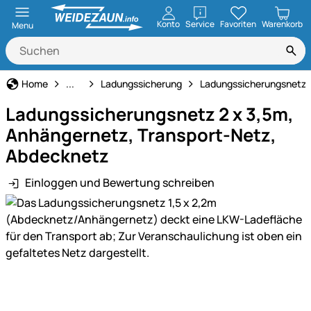
öffnen
Konto
Service
Favoriten
Warenkorb
Menu
Haus und Hof
Home
...
Ladungssicherung
Ladungssicherungsnetze
Ladungssicherungsnetz 2 x 3,5m,
Anhängernetz, Transport-Netz,
Abdecknetz
Einloggen und Bewertung schreiben
Produktgalerie