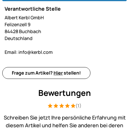
Verantwortliche Stelle
Albert Kerbl GmbH
Felizenzell 9
84428 Buchbach
Deutschland
Email:
info@kerbl.com
Frage zum Artikel?
Hier
stellen!
Bewertungen
(1)
Bewertung: 5 von 5 (1 Bewertungen)
1 Bewertung
Schreiben Sie jetzt Ihre persönliche Erfahrung mit
diesem Artikel und helfen Sie anderen bei deren