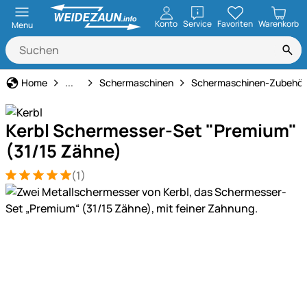
öffnen
Konto
Service
Favoriten
Warenkorb
Menu
Technik für Haus & Hof
Home
...
Schermaschinen
Schermaschinen-Zubehör
Kerbl Schermesser-Set "Premium"
(31/15 Zähne)
(1)
Bewertung: 5 von 5 (1 Bewertungen)
1 Bewertung
Produktgalerie