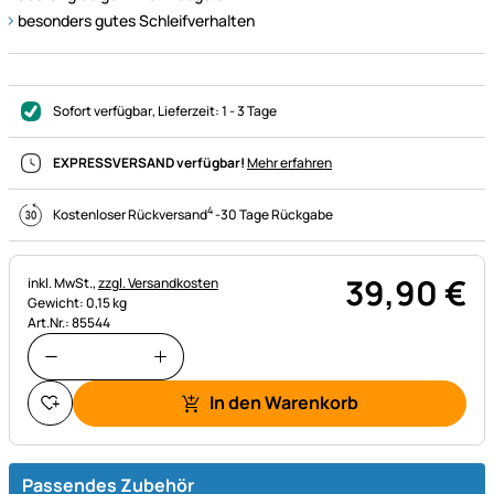
besonders gutes Schleifverhalten
Sofort verfügbar
, Lieferzeit:
1 - 3 Tage
EXPRESSVERSAND verfügbar!
Mehr erfahren
4
Kostenloser Rückversand
-
30 Tage Rückgabe
39
,
90
€
Steuerhinweis:
inkl. MwSt.,
zzgl. Versandkosten
Gewicht: 0,15 kg
Art.Nr.: 85544
In den Warenkorb
Passendes Zubehör