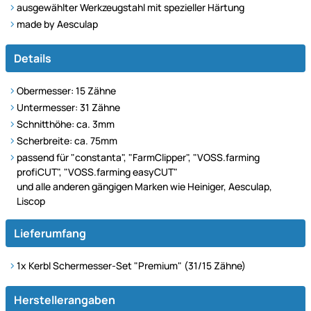
ausgewählter Werkzeugstahl mit spezieller Härtung
made by Aesculap
Details
Obermesser: 15 Zähne
Untermesser: 31 Zähne
Schnitthöhe: ca. 3mm
Scherbreite: ca. 75mm
passend für
"
constanta
"
,
"
FarmClipper
"
,
"
VOSS.farming
profiCUT
"
,
"
VOSS.farming easyCUT
"
und alle anderen gängigen Marken wie Heiniger, Aesculap,
Liscop
Lieferumfang
1x Kerbl
Schermesser-Set "Premium" (31/15 Zähne)
Herstellerangaben