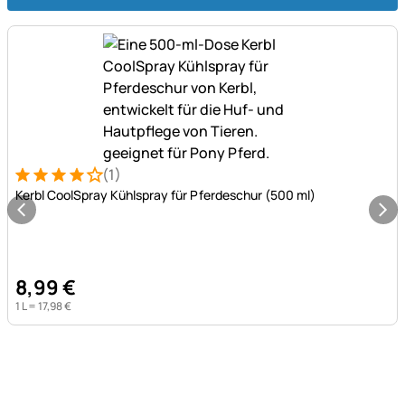
(1)
Bewertung: 4 von 5 (1 Bewertungen)
1 Bewertung
Kerbl CoolSpray Kühlspray für Pferdeschur (500 ml)
8
,
99
€
1 L =
17
,
98
€