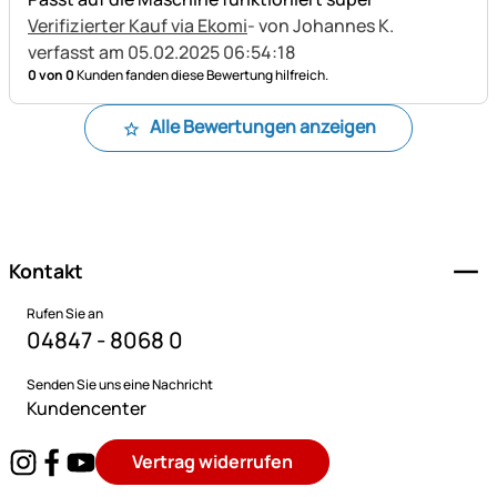
Verifizierter Kauf via Ekomi
- von Johannes K.
verfasst am 05.02.2025 06:54:18
0 von 0
Kunden fanden diese Bewertung hilfreich.
Alle Bewertungen anzeigen
Fußzeile
Kontakt
Rufen Sie an
04847 - 8068 0
Senden Sie uns eine Nachricht
Kundencenter
Vertrag widerrufen