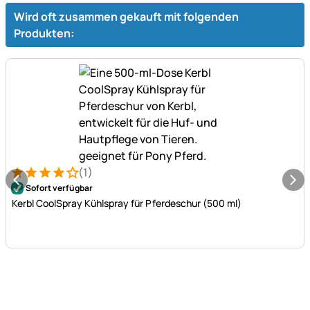
Wird oft zusammen gekauft mit folgenden
Produkten:
(1)
Bewertung: 4 von 5 (1 Bewertungen)
1 Bewertung
Sofort verfügbar
Kerbl CoolSpray Kühlspray für Pferdeschur (500 ml)