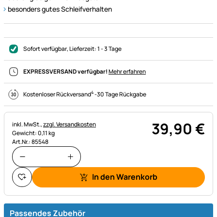
besonders gutes Schleifverhalten
Sofort verfügbar
, Lieferzeit:
1 - 3 Tage
EXPRESSVERSAND verfügbar!
Mehr erfahren
4
Kostenloser Rückversand
-
30 Tage Rückgabe
39
,
90
€
Steuerhinweis:
inkl. MwSt.,
zzgl. Versandkosten
Gewicht: 0,11 kg
Art.Nr.: 85548
In den Warenkorb
Passendes Zubehör