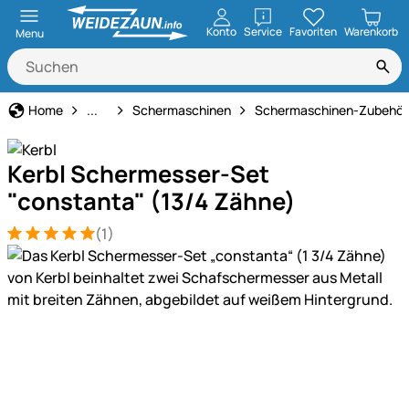
öffnen
Konto
Service
Favoriten
Warenkorb
Menu
Technik für Haus & Hof
Home
...
Schermaschinen
Schermaschinen-Zubehör
Kerbl Schermesser-Set
"constanta" (13/4 Zähne)
(1)
Bewertung: 5 von 5 (1 Bewertungen)
1 Bewertung
Produktgalerie