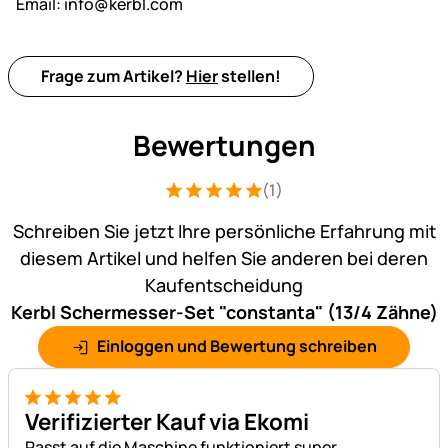
Email:
info@kerbl.com
Frage zum Artikel?
Hier
stellen!
Bewertungen
(1)
Bewertung: 5 von 5 (1 Bewertungen)
1 Bewertung
Schreiben Sie jetzt Ihre persönliche Erfahrung mit
diesem Artikel und helfen Sie anderen bei deren
Kaufentscheidung
Kerbl Schermesser-Set "constanta" (13/4 Zähne)
Einloggen und Bewertung schreiben
5 von 5
Verifizierter Kauf via Ekomi
Passt auf die Maschine funktioniert super