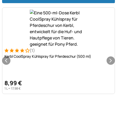
(1)
Bewertung: 4 von 5 (1 Bewertungen)
1 Bewertung
Kerbl CoolSpray Kühlspray für Pferdeschur (500 ml)
8
,
99
€
1 L =
17
,
98
€