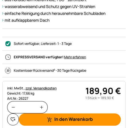
wasserabweisend und Schutz gegen UV-Strahlen
einfache Reinigung durch herausnehmbare Schubladen
mit aufklappbarem Dach
Sofort verfügbar
, Lieferzeit:
1 - 3 Tage
EXPRESSVERSAND verfügbar!
Mehr erfahren
4
Kostenloser Rückversand
-
30 Tage Rückgabe
189
,
90
€
Steuerhinweis:
inkl. MwSt.,
zzgl. Versandkosten
Gewicht: 17,66 kg
1 Stück =
189
,
90
€
Art.Nr.: 26227
In den Warenkorb