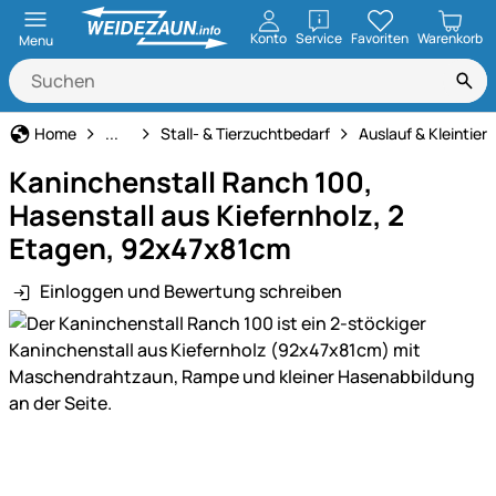
öffnen
Konto
Service
Favoriten
Warenkorb
Menu
Haus und Hof
Home
...
Stall- & Tierzuchtbedarf
Auslauf & Kleintie
Kaninchenstall Ranch 100,
Hasenstall aus Kiefernholz, 2
Etagen, 92x47x81cm
Einloggen und Bewertung schreiben
Produktgalerie