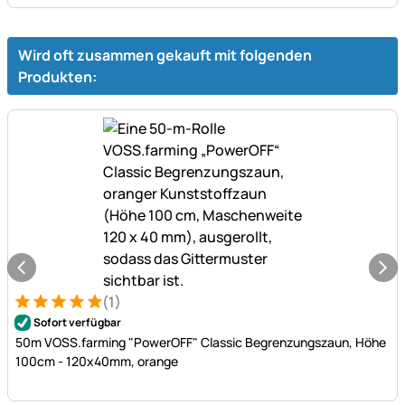
Wird oft zusammen gekauft mit folgenden
Produkten:
(1)
Bewertung: 5 von 5 (1 Bewertungen)
1 Bewertung
Sofort verfügbar
50m VOSS.farming "PowerOFF" Classic Begrenzungszaun, Höhe
100cm - 120x40mm, orange