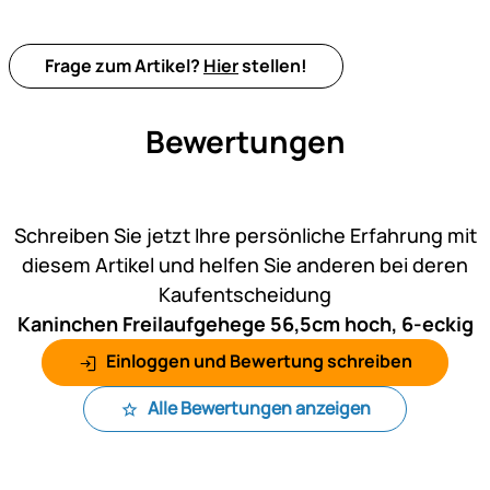
Frage zum Artikel?
Hier
stellen!
Bewertungen
Noch keine Bewertungen ab
Schreiben Sie jetzt Ihre persönliche Erfahrung mit
diesem Artikel und helfen Sie anderen bei deren
Kaufentscheidung
Kaninchen Freilaufgehege 56,5cm hoch, 6-eckig
Einloggen und Bewertung schreiben
Alle Bewertungen anzeigen
Fußzeile