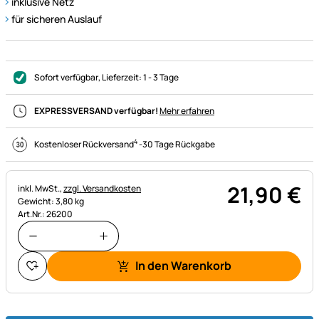
inklusive Netz
für sicheren Auslauf
Sofort verfügbar
, Lieferzeit:
1 - 3 Tage
EXPRESSVERSAND verfügbar!
Mehr erfahren
4
Kostenloser Rückversand
-
30 Tage Rückgabe
21
,
90
€
Steuerhinweis:
inkl. MwSt.,
zzgl. Versandkosten
Gewicht: 3,80 kg
Art.Nr.: 26200
In den Warenkorb