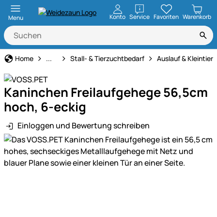
öffnen
Konto
Service
Favoriten
Warenkorb
Menu
Haus und Hof
Home
...
Stall- & Tierzuchtbedarf
Auslauf & Kleintie
Kaninchen Freilaufgehege 56,5cm
hoch, 6-eckig
Einloggen und Bewertung schreiben
Produktgalerie