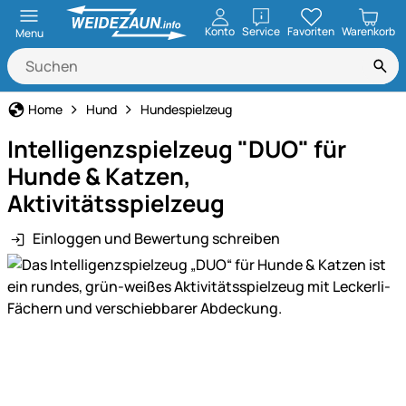
öffnen
Konto
Service
Favoriten
Warenkorb
Menu
Home
Hund
Hundespielzeug
Intelligenzspielzeug "DUO" für
Hunde & Katzen,
Aktivitätsspielzeug
Einloggen und Bewertung schreiben
Produktgalerie