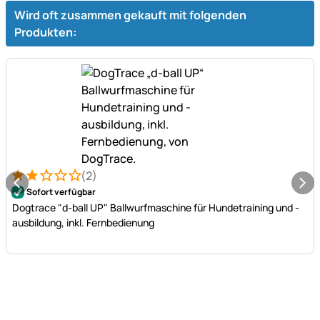
Wird oft zusammen gekauft mit folgenden
Produkten:
(2)
Bewertung: 2 von 5 (2 Bewertungen)
2 Bewertungen
Sofort verfügbar
Dogtrace "d-ball UP" Ballwurfmaschine für Hundetraining und -
ausbildung, inkl. Fernbedienung