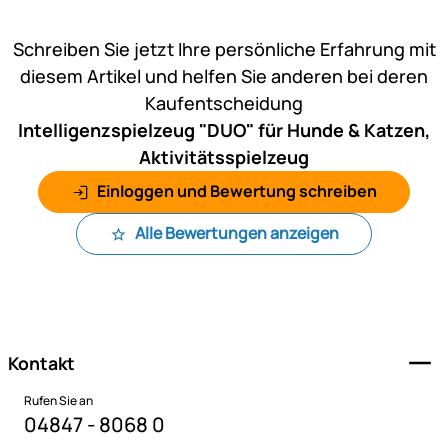
Noch keine Bewertungen ab
Schreiben Sie jetzt Ihre persönliche Erfahrung mit
diesem Artikel und helfen Sie anderen bei deren
Kaufentscheidung
Intelligenzspielzeug "DUO" für Hunde & Katzen,
Aktivitätsspielzeug
Einloggen und Bewertung schreiben
Alle Bewertungen anzeigen
Fußzeile
Kontakt
Rufen Sie an
04847 - 8068 0