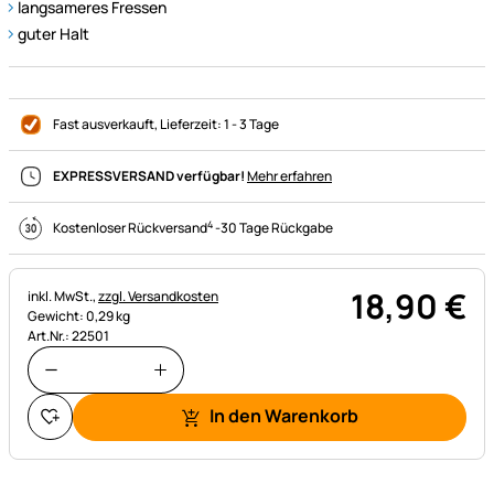
langsameres Fressen
guter Halt
Fast ausverkauft
, Lieferzeit:
1 - 3 Tage
EXPRESSVERSAND verfügbar!
Mehr erfahren
4
Kostenloser Rückversand
-
30 Tage Rückgabe
18
,
90
€
Steuerhinweis:
inkl. MwSt.,
zzgl. Versandkosten
Gewicht: 0,29 kg
Art.Nr.: 22501
In den Warenkorb