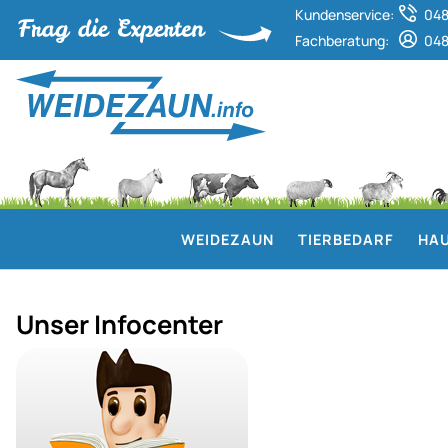
Kundenservice:
048
Fachberatung:
048
WEIDEZAUN
TIERBEDARF
HAU
Unser Infocenter