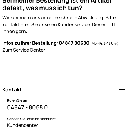
Bei meiner Bestellung ist ein Artikel
defekt, was muss ich tun?
Wir kümmern uns um eine schnelle Abwicklung! Bitte
kontaktieren Sie unseren Kundenservice. Dieser hilft
Ihnen gern:
Infos zu Ihrer Bestellung:
04847 80680
(Mo.–Fr. 9–15 Uhr)
Zum Service Center
Fußzeile
Kontakt
Rufen Sie an
04847 - 8068 0
Senden Sie uns eine Nachricht
Kundencenter