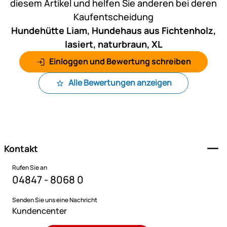
diesem Artikel und helfen Sie anderen bei deren
Kaufentscheidung
Hundehütte Liam, Hundehaus aus Fichtenholz,
lasiert, naturbraun, XL
Einloggen und Bewertung schreiben
Alle Bewertungen anzeigen
Fußzeile
Kontakt
Rufen Sie an
04847 - 8068 0
Senden Sie uns eine Nachricht
Kundencenter