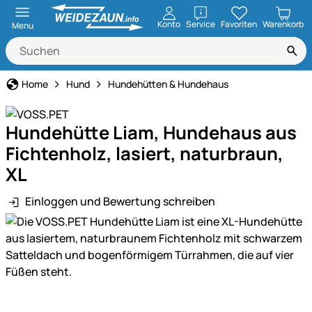
öffnen
Konto
Service
Favoriten
Warenkorb
Menu
Home
Hund
Hundehütten & Hundehaus
Hundehütte Liam, Hundehaus aus
Fichtenholz, lasiert, naturbraun,
XL
Einloggen und Bewertung schreiben
Produktgalerie