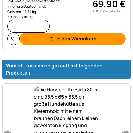
69
,
90
€
Steuerhinweis:
inkl. MwSt.,
versandkostenfrei*
*
innerhalb Deutschlands
1 Stück =
69
,
90
€
Gewicht: 15,74 kg
Art.Nr.: 591010;0
In den Warenkorb
Wird oft zusammen gekauft mit folgenden
Produkten: