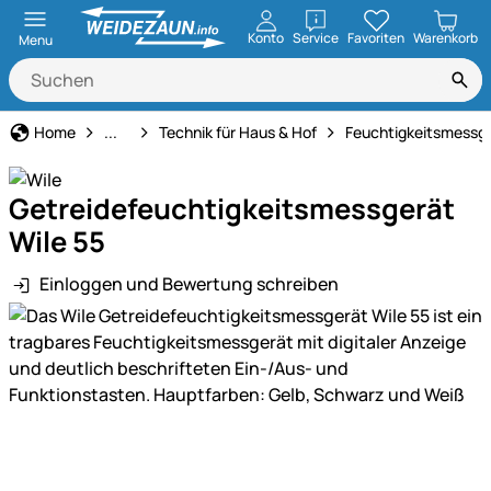
öffnen
Konto
Service
Favoriten
Warenkorb
Menu
Haus und Hof
Home
...
Technik für Haus & Hof
Feuchtigkeitsmessg
Getreidefeuchtigkeitsmessgerät
Wile 55
Einloggen und Bewertung schreiben
Produktgalerie