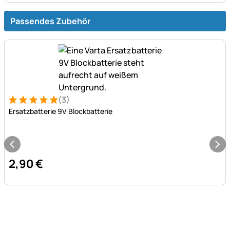
Passendes Zubehör
(3)
Bewertung: 5 von 5 (3 Bewertungen)
3 Bewertungen
Ersatzbatterie 9V Blockbatterie
2
,
90
€