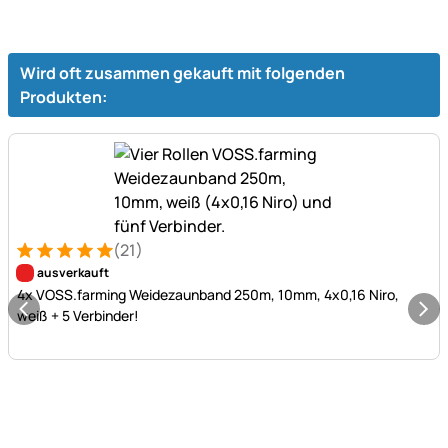
Wird oft zusammen gekauft mit folgenden
Produkten:
(21)
Bewertung: 5 von 5 (21 Bewertungen)
21 Bewertungen
ausverkauft
4x VOSS.farming Weidezaunband 250m, 10mm, 4x0,16 Niro,
weiß + 5 Verbinder!