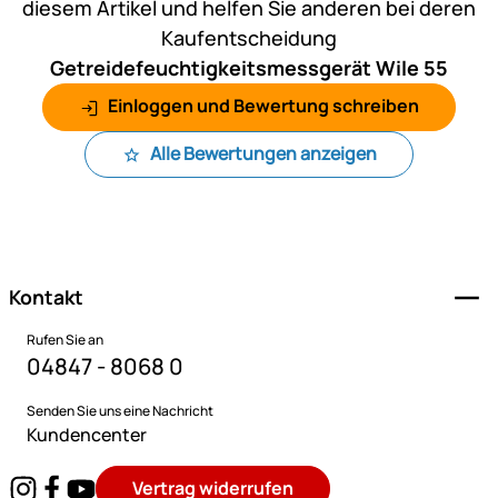
diesem Artikel und helfen Sie anderen bei deren
Kaufentscheidung
Getreidefeuchtigkeitsmessgerät Wile 55
Einloggen und Bewertung schreiben
Alle Bewertungen anzeigen
Fußzeile
Kontakt
Rufen Sie an
04847 - 8068 0
Senden Sie uns eine Nachricht
Kundencenter
Vertrag widerrufen