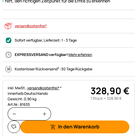
hilft, den richtigen Zeitpunkt für die Ernte zu erkennen
versandkostenfrei*
Sofort verfügbar
, Lieferzeit:
1 - 3 Tage
EXPRESSVERSAND verfügbar!
Mehr erfahren
4
Kostenloser Rückversand
-
30 Tage Rückgabe
328
,
90
€
Steuerhinweis:
inkl. MwSt.,
versandkostenfrei*
*
innerhalb Deutschlands
1 Stück =
328
,
90
€
Gewicht: 0,90 kg
Art.Nr.: 81635
In den Warenkorb