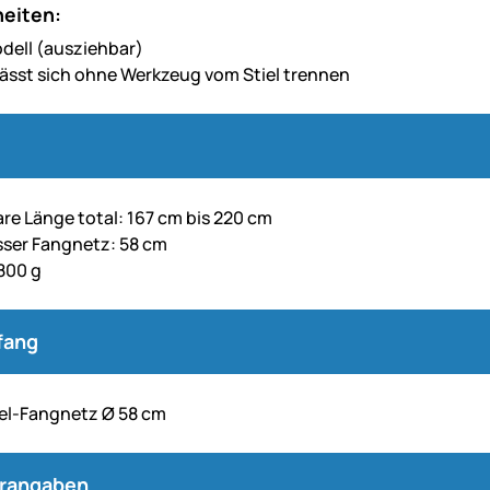
eiten:
dell (ausziehbar)
lässt sich ohne Werkzeug vom Stiel trennen
re Länge total: 167 cm bis 220 cm
ser Fangnetz: 58 cm
800 g
fang
gel-Fangnetz Ø 58 cm
erangaben