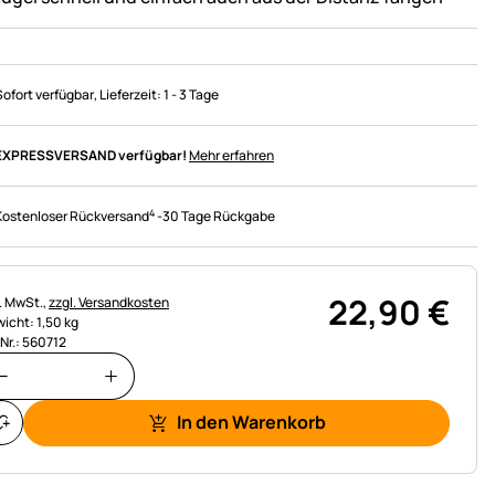
Sofort verfügbar
, Lieferzeit:
1 - 3 Tage
EXPRESSVERSAND verfügbar!
Mehr erfahren
4
Kostenloser Rückversand
-
30 Tage Rückgabe
22
,
90
€
uerhinweis:
l. MwSt.,
zzgl. Versandkosten
icht: 1,50 kg
.Nr.: 560712
In den Warenkorb