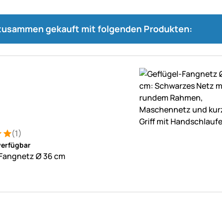
 zusammen gekauft mit folgenden Produkten:
(1)
: 5 von 5 (1 Bewertungen)
ung
verfügbar
-Fangnetz Ø 36 cm