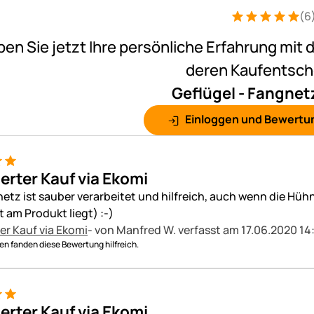
(6
Bewertung: 5 v
6 Bewertungen
ben Sie jetzt Ihre persönliche Erfahrung mit 
deren Kaufentsc
Geflügel - Fangnet
Einloggen und Bewertu
ierter Kauf via Ekomi
etz ist sauber verarbeitet und hilfreich, auch wenn die Hü
t am Produkt liegt) :-)
ter Kauf via Ekomi
- von Manfred W.
verfasst am 17.06.2020 14
n fanden diese Bewertung hilfreich.
ierter Kauf via Ekomi