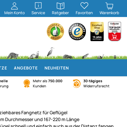
öffnen
öffnen
Mein
Konto
Service
Ratgeber
Favoriten
Warenkorb
TZE
ANGEBOTE
NEUHEITEN
elle
Mehr als
750.000
30-tägiges
erung
Kunden
Widerrufsrecht
ziehbares Fangnetz für Geflügel
cm Durchmesser und 167-220 m Länge
lügel schnell und einfach auch aus der Distanz fangen