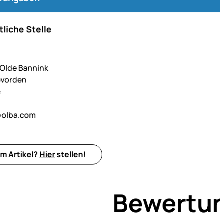
liche Stelle
. Olde Bannink
evorden
e
@olba.com
m Artikel?
Hier
stellen!
Bewertu