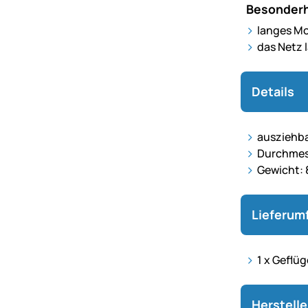
Besonderh
langes Mo
das Netz 
Details
ausziehba
Durchmes
Gewicht: 
Lieferum
1 x Geflü
Herstell