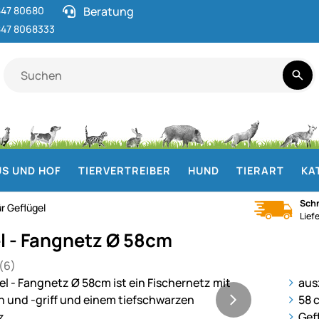
47 80680
Beratung
47 8068333
S UND HOF
TIERVERTREIBER
HUND
TIERART
KA
Schn
r Geflügel
Lief
l - Fangnetz Ø 58cm
(6)
 von 5 (6 Bewertungen)
en
ie
aus
58 
Gef