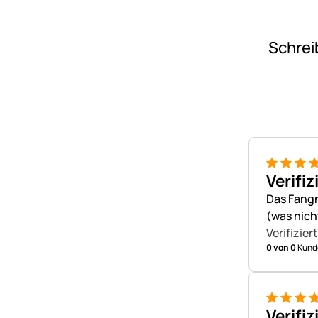
Schrei
5 von 5
Verifiz
Das Fangn
(was nich
Verifizier
0 von 0
Kunde
5 von 5
Verifiz