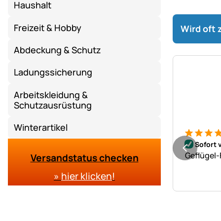
Haushalt
Freizeit & Hobby
Wird oft
Abdeckung & Schutz
Ladungssicherung
Arbeitskleidung &
Schutzausrüstung
Winterartikel
Bewertung
1 Bewert
Sofort 
Geflügel
Versandstatus checken
»
hier klicken
!