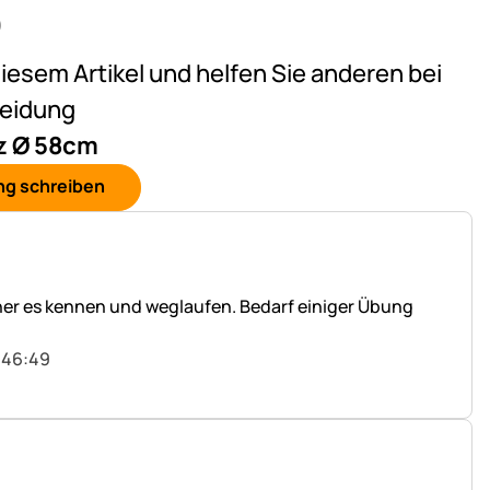
)
on 5 (6 Bewertungen)
diesem Artikel und helfen Sie anderen bei
heidung
z Ø 58cm
ng schreiben
hner es kennen und weglaufen. Bedarf einiger Übung
:46:49