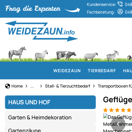
Kundenservice:
048
Fachberatung:
048
WEIDEZAUN
TIERBEDARF
HAU
Haus und Hof
Home
...
Stall- & Tierzuchtbedarf
Transportboxen fü
Geflüge
HAUS UND HOF
Bewertung: 5
6 Bewertung
Produktgaler
Garten & Heimdekoration
Gartenzäune