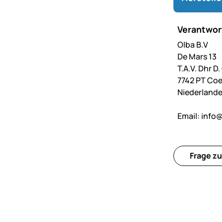
Verantwort
Olba B.V
De Mars 13
T.A.V. Dhr D
7742 PT Co
Niederland
Email:
info
Frage zu