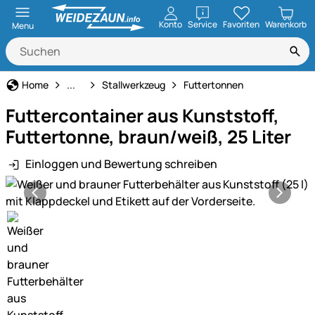
öffnen
Konto
Service
Favoriten
Warenkorb
Menu
Haus und Hof
Home
...
Stallwerkzeug
Futtertonnen
Futtercontainer aus Kunststoff,
Futtertonne, braun/weiß, 25 Liter
Einloggen und Bewertung schreiben
Produktgalerie