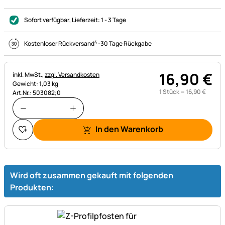
Sofort verfügbar
, Lieferzeit:
1 - 3 Tage
4
Kostenloser Rückversand
-
30 Tage Rückgabe
16
,
90
€
Steuerhinweis:
inkl. MwSt.,
zzgl. Versandkosten
Gewicht: 1,03 kg
1 Stück =
16
,
90
€
Art.Nr.: 503082;0
In den Warenkorb
Wird oft zusammen gekauft mit folgenden
Produkten: