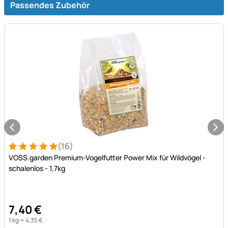
Passendes Zubehör
(16)
Bewertung: 5 von 5 (16 Bewertungen)
16 Bewertungen
VOSS.garden Premium-Vogelfutter Power Mix für Wildvögel -
schalenlos - 1,7kg
7
,
40
€
1 kg =
4
,
35
€