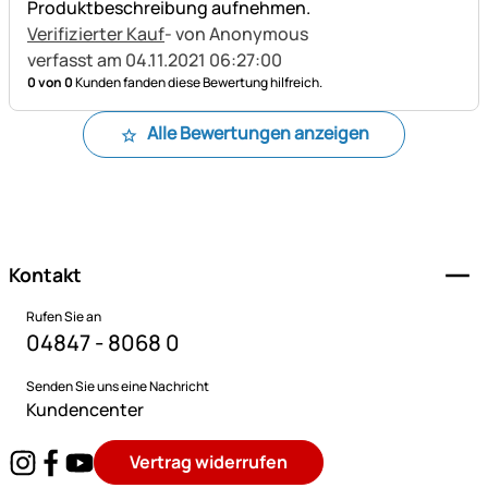
Produktbeschreibung aufnehmen.
Verifizierter Kauf
- von Anonymous
verfasst am 04.11.2021 06:27:00
0 von 0
Kunden fanden diese Bewertung hilfreich.
Alle Bewertungen anzeigen
Fußzeile
Kontakt
Rufen Sie an
04847 - 8068 0
Senden Sie uns eine Nachricht
Kundencenter
Vertrag widerrufen