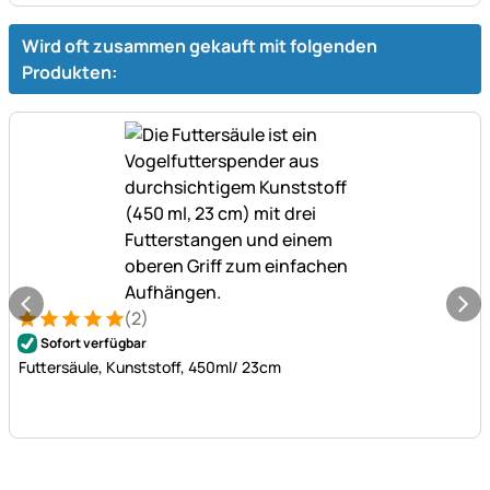
Wird oft zusammen gekauft mit folgenden
Produkten:
(2)
Bewertung: 5 von 5 (2 Bewertungen)
2 Bewertungen
Sofort verfügbar
Futtersäule, Kunststoff, 450ml/ 23cm