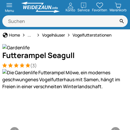
öffnen
Konto
Service
Favoriten
Warenkorb
Menu
Garten & Heimdekoration
Home
...
Vogelhäuser
Vogelfutterstationen
Futterampel Seagull
(3)
Bewertung: 5 von 5 (3 Bewertungen)
3 Bewertungen
Produktgalerie