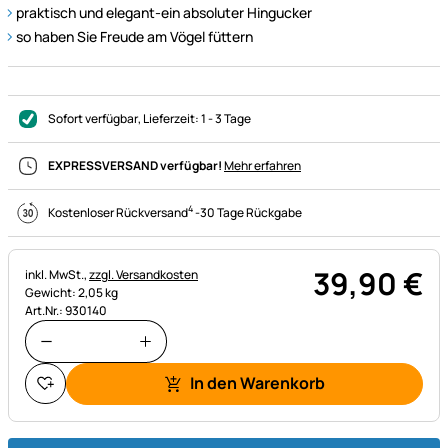
praktisch und elegant-ein absoluter Hingucker
so haben Sie Freude am Vögel füttern
Sofort verfügbar
, Lieferzeit:
1 - 3 Tage
EXPRESSVERSAND verfügbar!
Mehr erfahren
4
Kostenloser Rückversand
-
30 Tage Rückgabe
39
,
90
€
Steuerhinweis:
inkl. MwSt.,
zzgl. Versandkosten
Gewicht: 2,05 kg
Art.Nr.: 930140
In den Warenkorb