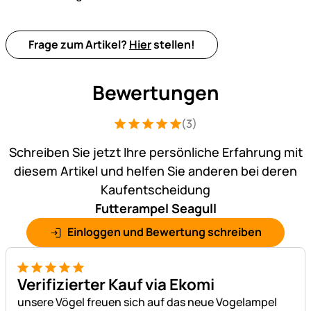
Frage zum Artikel?
Hier
stellen!
Bewertungen
(3)
Bewertung: 5 von 5 (3 Bewertungen)
3 Bewertungen
Schreiben Sie jetzt Ihre persönliche Erfahrung mit
diesem Artikel und helfen Sie anderen bei deren
Kaufentscheidung
Futterampel Seagull
Einloggen und Bewertung schreiben
5 von 5
Verifizierter Kauf via Ekomi
unsere Vögel freuen sich auf das neue Vogelampel