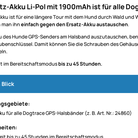
tz-Akku Li-Pol mit 1900mAh ist für alle 
Akku ist für eine längere Tour mit dem Hund durch Wald und 
n man ihn
einfach gegen den Ersatz-Akku austauschen
.
u des Hunde GPS-Senders am Halsband auszutauschen, benö
benschlüssel. Damit können Sie die Schrauben des Gehäuses
ln.
lt im Bereitschaftsmodus
bis zu 45 Stunden.
 Blick
gsgebiete:
u für alle Dogtrace GPS-Halsbänder (z. B. Art. Nr.: 24860)
eiten:
eit bis zu 45 Stunden im Bereitschaftsmodus