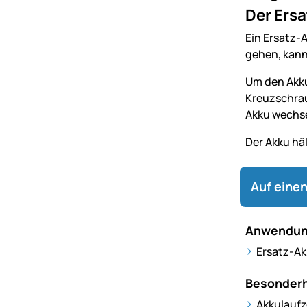
Der Ersa
Ein Ersatz-
gehen, kan
Um den Akk
Kreuzschrau
Akku wechse
Der Akku hä
Auf einen
Anwendun
Ersatz-Akk
Besonderh
Akkulaufz