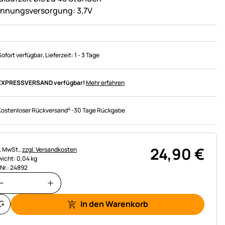
nnungsversorgung: 3,7V
Sofort verfügbar
, Lieferzeit:
1 - 3 Tage
EXPRESSVERSAND verfügbar!
Mehr erfahren
4
Kostenloser Rückversand
-
30 Tage Rückgabe
24
,
90
€
uerhinweis:
l. MwSt.,
zzgl. Versandkosten
icht: 0,04 kg
.Nr.: 24892
In den Warenkorb