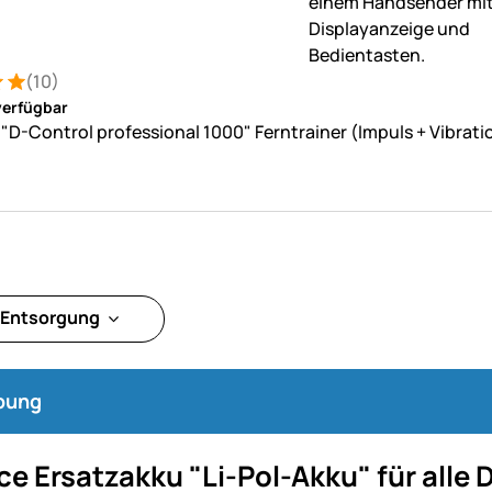
(10)
: 5 von 5 (10 Bewertungen)
tungen
verfügbar
"D-Control professional 1000" Ferntrainer (Impuls + Vibrati
 Entsorgung
bung
ce Ersatzakku "Li-Pol-Akku" für all