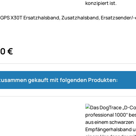
ne Bewertungen abgegeben
 GPS X30T Ersatzhalsband, Zusatzhalsband, Ersatzsender/
90
€
 zusammen gekauft mit folgenden Produkten: