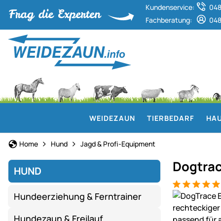
Kundenservice:
048
Fachberatung:
048
WEIDEZAUN
TIERBEDARF
HAU
Home
Hund
Jagd & Profi-Equipment
Dogtrac
HUND
Bewertung: 5
1 Bewertung
Produktgaler
Hundeerziehung & Ferntrainer
Hundezaun & Freilauf