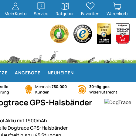
öffnen
öffnen
Mein
Konto
Service
Ratgeber
Favoriten
Warenkorb
TZE
ANGEBOTE
NEUHEITEN
elle
Mehr als
750.000
30-tägiges
erung
Kunden
Widerrufsrecht
 Dogtrace GPS-Halsbänder
Pol Akku mit 1900mAh
 alle Dogtrace GPS-Halsbänder
ulaufzeit bis zu 45 Stunden