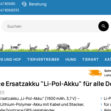
47 80680
Beratung
47 8068333
S UND HOF
TIERVERTREIBER
HUND
TIERART
KA
Schn
Lief
e Ersatzakku "Li-Pol-Akku" für alle
(1)
 von 5 (1 Bewertungen)
ie
Li-
für
Akk