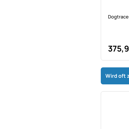
Noch kei
Dogtrace
375
,
Wird oft