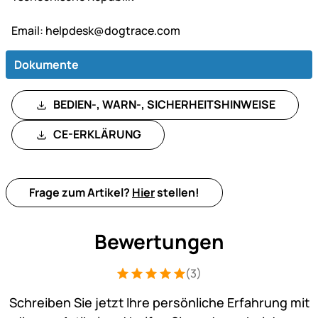
Email:
helpdesk@dogtrace.com
Dokumente
BEDIEN-, WARN-, SICHERHEITSHINWEISE
CE-ERKLÄRUNG
Frage zum Artikel?
Hier
stellen!
Bewertungen
(3)
Bewertung: 5 von 5 (3 Bewertungen)
3 Bewertungen
Schreiben Sie jetzt Ihre persönliche Erfahrung mit