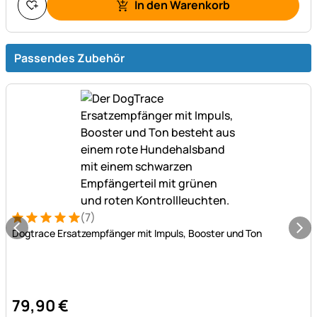
In den Warenkorb
Passendes Zubehör
(7)
Bewertung: 5 von 5 (7 Bewertungen)
7 Bewertungen
Dogtrace Ersatzempfänger mit Impuls, Booster und Ton
79
,
90
€