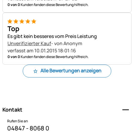
0 von 0
Kunden fanden diese Bewertung hilfreich.
5 von 5
Top
Es gibt kein besseres vom Preis Leistung
Unverifizierter Kauf
- von Anonym
verfasst am 10.01.2015 18:01:16
0 von 0
Kunden fanden diese Bewertung hilfreich.
Alle Bewertungen anzeigen
Fußzeile
Kontakt
Rufen Sie an
04847 - 8068 0