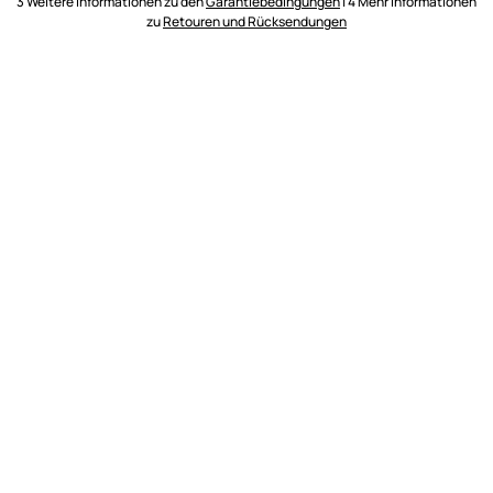
3 Weitere Informationen zu den
Garantiebedingungen
| 4 Mehr Informationen
zu
Retouren und Rücksendungen