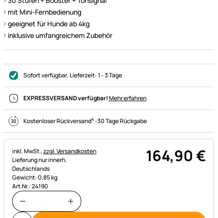
30 Stufen + Booster + Tonsignal
mit Mini-Fernbedienung
geeignet für Hunde ab 4kg
inklusive umfangreichem Zubehör
Sofort verfügbar
, Lieferzeit:
1 - 3 Tage
EXPRESSVERSAND verfügbar!
Mehr erfahren
4
Kostenloser Rückversand
-
30 Tage Rückgabe
164
,
90
€
Steuerhinweis:
inkl. MwSt.,
zzgl. Versandkosten
Lieferung nur innerh.
Deutschlands
Gewicht: 0,85 kg
Art.Nr.: 24190