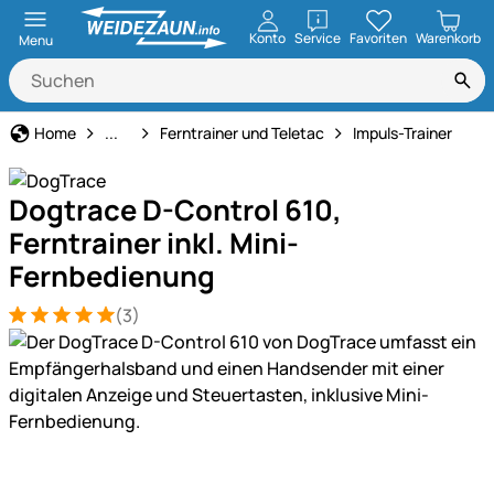
öffnen
Konto
Service
Favoriten
Warenkorb
Menu
Hundeerziehung & Ferntrainer
Home
...
Ferntrainer und Teletac
Impuls-Trainer
Dogtrace D-Control 610,
Ferntrainer inkl. Mini-
Fernbedienung
(3)
Bewertung: 5 von 5 (3 Bewertungen)
3 Bewertungen
Produktgalerie