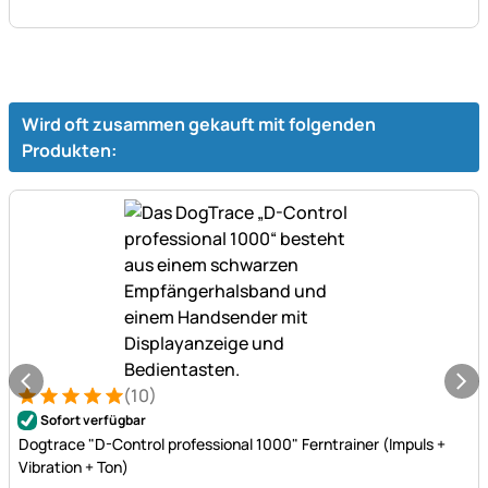
Wird oft zusammen gekauft mit folgenden
Produkten:
(10)
Bewertung: 5 von 5 (10 Bewertungen)
10 Bewertungen
Sofort verfügbar
Dogtrace "D-Control professional 1000" Ferntrainer (Impuls +
Vibration + Ton)